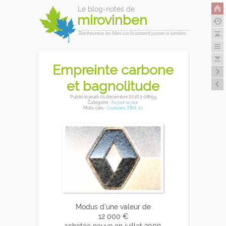
Le blog-notes de
mirovinben
Bienheureux les fêlés car ils laissent passer la lumière...
Empreinte carbone
et bagnolitude
Publié
le jeudi 01 décembre 2016
à 08h59
Catégorie :
Au jour le jour
Mots-clés :
Coulisses
,
Effet
,
Ici
Modus d'une valeur de
12 000 €
achetée neuve en juillet 2009.