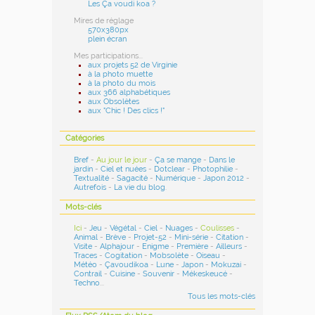
Les Ça voudi koa ?
Mires de réglage
570x380px
plein écran
Mes participations...
aux projets 52 de Virginie
à la photo muette
à la photo du mois
aux 366 alphabétiques
aux Obsolètes
aux "Chic ! Des clics !"
Catégories
Bref
-
Au jour le jour
-
Ça se mange
-
Dans le
jardin
-
Ciel et nuées
-
Dotclear
-
Photophilie
-
Textualité
-
Sagacité
-
Numérique
-
Japon 2012
-
Autrefois
-
La vie du blog
.
Mots-clés
Ici
-
Jeu
-
Végétal
-
Ciel
-
Nuages
-
Coulisses
-
Animal
-
Brève
-
Projet-52
-
Mini-série
-
Citation
-
Visite
-
Alphajour
-
Enigme
-
Première
-
Ailleurs
-
Traces
-
Cogitation
-
Mobsolète
-
Oiseau
-
Météo
-
Çavoudikoa
-
Lune
-
Japon
-
Mokuzai
-
Contrail
-
Cuisine
-
Souvenir
-
Mékeskeucé
-
Techno
...
Tous les mots-clés