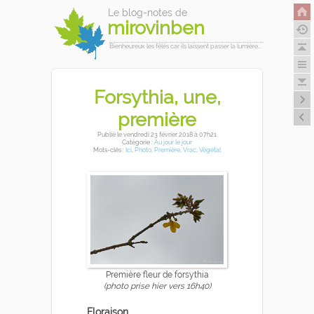
Le blog-notes de
mirovinben
Bienheureux les fêlés car ils laissent passer la lumière...
Forsythia, une,
première
Publié
le vendredi 23 février 2018
à 07h21
Catégorie :
Au jour le jour
Mots-clés :
Ici
,
Photo
,
Première
,
Vrac
,
Végétal
Première fleur de forsythia
(photo prise hier vers 16h40)
Floraison