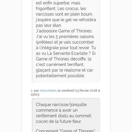
est enfin superbe, mais
frigorifiant. Les crocus, les
narcisses sont en plein boum,
j'espère que le gel ne refroidira
pas leur élan.
J'adoooore Game of Thrones.
J'ai vu les 5 premières saisons
(prêtées) et je vais succomber
à l'intégrale pour tout revoir. Tu
as vu La Servante Ecarlate ? Si
Game of Thrones décoiffe, là
c'est carrément terrifiant,
glaçant par le réalisme et car
potentiellement possible.
2
. par
mirovinben
, le vendredi 23 février 2018 à
15h23
Chaque narcisse/jonquille
commence à avoir un
renflement dodu au sommet,
cocon de la future fleur.
Concernant "Game of Thrones",