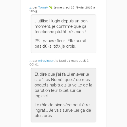
4
. par
Tomek
, le mercredi 28 février 2018 à
11h45
J'utilise Hugin depuis un bon
moment, je confirme que ça
fonctionne plutôt très bien !
PS : pauvre fleur… Elle aurait
pas dû (si tôt), je crois.
5
. par
mirovinben
, le jeudi 01 mars 2018 à
06h01
Et dire que j'ai failli enlever le
site "Les Numériques" de mes
onglets habituels la veille de la
parution leur billet sur ce
logiciel...
Le rôle de pionnière peut être
ingrat... Je vais surveiller ça de
plus près.