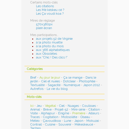
Certains mots-clés
Les citations
Les Mé késkeu cé ?
Les Ça voudi koa ?
Mires de réglage
570x380px
plein écran
Mes participations...
aux projets 52 de Virginie
à la photo muette
à la photo du mois
aux 366 alphabétiques
aux Obsolètes
aux "Chic ! Des clics !"
Catégories
Bref
-
Au jour le jour
-
Ça se mange
-
Dans le
jardin
-
Ciel et nuées
-
Dotclear
-
Photophilie
-
Textualité
-
Sagacité
-
Numérique
-
Japon 2012
-
Autrefois
-
La vie du blog
.
Mots-clés
Ici
-
Jeu
-
Végétal
-
Ciel
-
Nuages
-
Coulisses
-
Animal
-
Brève
-
Projet-52
-
Mini-série
-
Citation
-
Visite
-
Alphajour
-
Enigme
-
Première
-
Ailleurs
-
Traces
-
Cogitation
-
Mobsolète
-
Oiseau
-
Météo
-
Çavoudikoa
-
Lune
-
Japon
-
Mokuzai
-
Contrail
-
Cuisine
-
Souvenir
-
Mékeskeucé
-
Techno
...