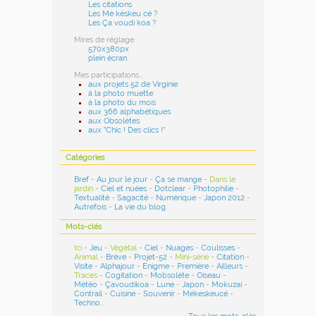
Les citations
Les Mé késkeu cé ?
Les Ça voudi koa ?
Mires de réglage
570x380px
plein écran
Mes participations...
aux projets 52 de Virginie
à la photo muette
à la photo du mois
aux 366 alphabétiques
aux Obsolètes
aux "Chic ! Des clics !"
Catégories
Bref
-
Au jour le jour
-
Ça se mange
-
Dans le
jardin
-
Ciel et nuées
-
Dotclear
-
Photophilie
-
Textualité
-
Sagacité
-
Numérique
-
Japon 2012
-
Autrefois
-
La vie du blog
.
Mots-clés
Ici
-
Jeu
-
Végétal
-
Ciel
-
Nuages
-
Coulisses
-
Animal
-
Brève
-
Projet-52
-
Mini-série
-
Citation
-
Visite
-
Alphajour
-
Enigme
-
Première
-
Ailleurs
-
Traces
-
Cogitation
-
Mobsolète
-
Oiseau
-
Météo
-
Çavoudikoa
-
Lune
-
Japon
-
Mokuzai
-
Contrail
-
Cuisine
-
Souvenir
-
Mékeskeucé
-
Techno
...