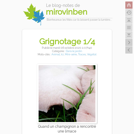
Le blog-notes de
mirovinben
Bienheureux les fêlés car ils laissent passer la lumière...
Grignotage 1/4
Publié
le mardi 06 octobre 2020
à 07h40
Catégorie :
Dans le jardin
Mots-clés :
Animal
,
Ici
,
Mini-série
,
Traces
,
Végétal
Quand un champignon a rencontré
une limace