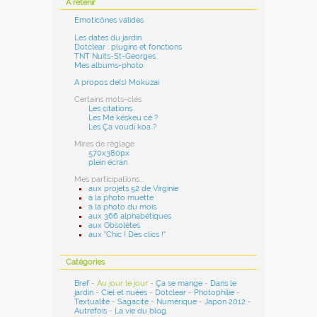
A retenir
Émoticônes valides
Les dates du jardin
Dotclear : plugins et fonctions
TNT Nuits-St-Georges
Mes albums-photo
A propos de(s) Mokuzai
Certains mots-clés
Les citations
Les Mé késkeu cé ?
Les Ça voudi koa ?
Mires de réglage
570x380px
plein écran
Mes participations...
aux projets 52 de Virginie
à la photo muette
à la photo du mois
aux 366 alphabétiques
aux Obsolètes
aux "Chic ! Des clics !"
Catégories
Bref
-
Au jour le jour
-
Ça se mange
-
Dans le
jardin
-
Ciel et nuées
-
Dotclear
-
Photophilie
-
Textualité
-
Sagacité
-
Numérique
-
Japon 2012
-
Autrefois
-
La vie du blog
.