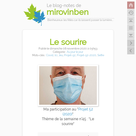
Le blog-notes de
mirovinben
Bienheureux les fêlés car ils laissent passer la lumière...
Le sourire
Publié
le dimanche 08 novembre 2020
à 05h53
Catégorie :
Au jour le jour
Mots-clés :
Covid
,
Ici
,
Jeu
,
Projet-52
,
Projet-52-2020
,
Selfie
Ma participation au "
Projet 52
(2020)
".
Thème de la semaine n°45 : "Le
sourire"