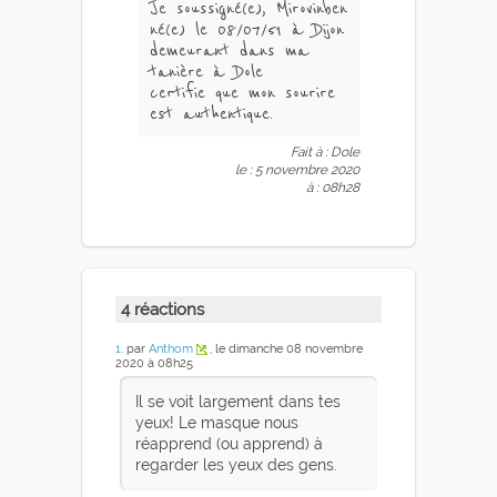
Je soussigné(e), Mirovinben
né(e) le 08/07/51 à Dijon
demeurant dans ma
tanière à Dole
certifie que mon sourire
est authentique.
Fait à : Dole
le : 5 novembre 2020
à : 08h28
4 réactions
1
. par
Anthom
, le dimanche 08 novembre
2020 à 08h25
Il se voit largement dans tes
yeux! Le masque nous
réapprend (ou apprend) à
regarder les yeux des gens.