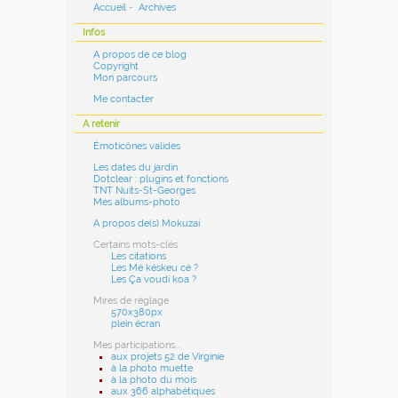
Accueil
-
Archives
Infos
A propos de ce blog
Copyright
Mon parcours
Me contacter
A retenir
Émoticônes valides
Les dates du jardin
Dotclear : plugins et fonctions
TNT Nuits-St-Georges
Mes albums-photo
A propos de(s) Mokuzai
Certains mots-clés
Les citations
Les Mé késkeu cé ?
Les Ça voudi koa ?
Mires de réglage
570x380px
plein écran
Mes participations...
aux projets 52 de Virginie
à la photo muette
à la photo du mois
aux 366 alphabétiques