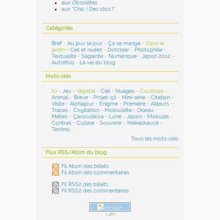
aux Obsolètes
aux "Chic ! Des clics !"
Catégories
Bref
-
Au jour le jour
-
Ça se mange
-
Dans le
jardin
-
Ciel et nuées
-
Dotclear
-
Photophilie
-
Textualité
-
Sagacité
-
Numérique
-
Japon 2012
-
Autrefois
-
La vie du blog
.
Mots-clés
Ici
-
Jeu
-
Végétal
-
Ciel
-
Nuages
-
Coulisses
-
Animal
-
Brève
-
Projet-52
-
Mini-série
-
Citation
-
Visite
-
Alphajour
-
Enigme
-
Première
-
Ailleurs
-
Traces
-
Cogitation
-
Mobsolète
-
Oiseau
-
Météo
-
Çavoudikoa
-
Lune
-
Japon
-
Mokuzai
-
Contrail
-
Cuisine
-
Souvenir
-
Mékeskeucé
-
Techno
...
Tous les mots-clés
Flux RSS/Atom du blog
Fil Atom des billets
Fil Atom des commentaires
Fil RSS2 des billets
Fil RSS2 des commentaires