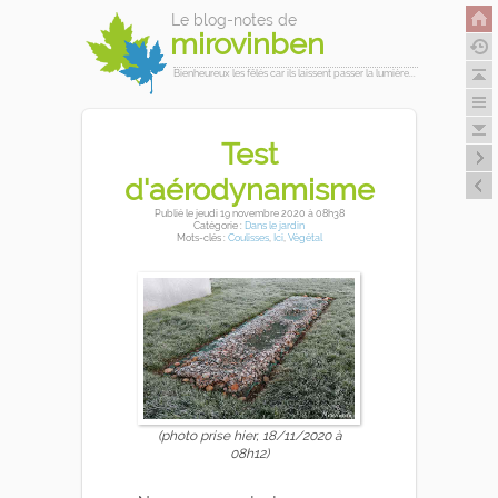
Le blog-notes de
mirovinben
Bienheureux les fêlés car ils laissent passer la lumière...
Test
d'aérodynamisme
Publié
le jeudi 19 novembre 2020
à 08h38
Catégorie :
Dans le jardin
Mots-clés :
Coulisses
,
Ici
,
Végétal
(photo prise hier, 18/11/2020 à
08h12)