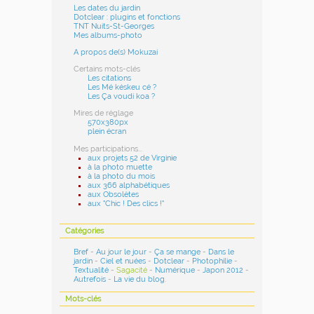
Les dates du jardin
Dotclear : plugins et fonctions
TNT Nuits-St-Georges
Mes albums-photo
A propos de(s) Mokuzai
Certains mots-clés
Les citations
Les Mé késkeu cé ?
Les Ça voudi koa ?
Mires de réglage
570x380px
plein écran
Mes participations...
aux projets 52 de Virginie
à la photo muette
à la photo du mois
aux 366 alphabétiques
aux Obsolètes
aux "Chic ! Des clics !"
Catégories
Bref
-
Au jour le jour
-
Ça se mange
-
Dans le
jardin
-
Ciel et nuées
-
Dotclear
-
Photophilie
-
Textualité
-
Sagacité
-
Numérique
-
Japon 2012
-
Autrefois
-
La vie du blog
.
Mots-clés