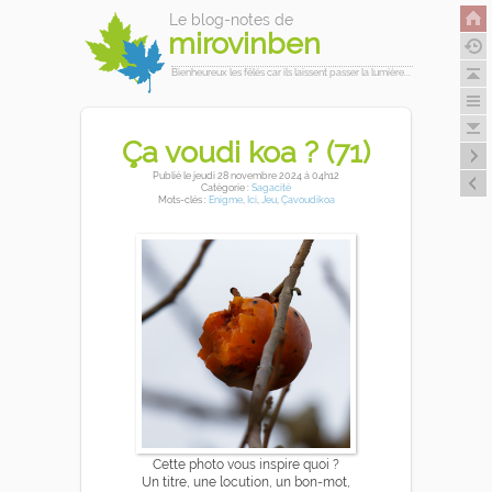
Le blog-notes de
mirovinben
Bienheureux les fêlés car ils laissent passer la lumière...
Ça voudi koa ? (71)
Publié
le jeudi 28 novembre 2024
à 04h12
Catégorie :
Sagacité
Mots-clés :
Enigme
,
Ici
,
Jeu
,
Çavoudikoa
Cette photo vous inspire quoi ?
Un titre, une locution, un bon-mot,