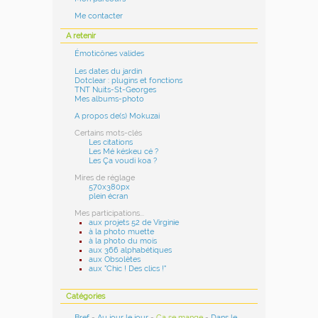
Me contacter
A retenir
Émoticônes valides
Les dates du jardin
Dotclear : plugins et fonctions
TNT Nuits-St-Georges
Mes albums-photo
A propos de(s) Mokuzai
Certains mots-clés
Les citations
Les Mé késkeu cé ?
Les Ça voudi koa ?
Mires de réglage
570x380px
plein écran
Mes participations...
aux projets 52 de Virginie
à la photo muette
à la photo du mois
aux 366 alphabétiques
aux Obsolètes
aux "Chic ! Des clics !"
Catégories
Bref
-
Au jour le jour
-
Ça se mange
-
Dans le