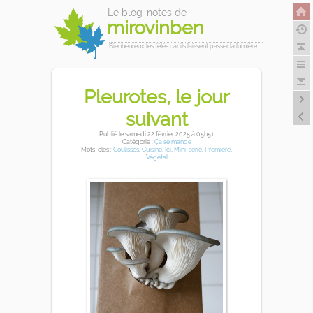
Le blog-notes de
mirovinben
Bienheureux les fêlés car ils laissent passer la lumière...
Pleurotes, le jour
suivant
Publié
le samedi 22 février 2025
à 05h51
Catégorie :
Ça se mange
Mots-clés :
Coulisses
,
Cuisine
,
Ici
,
Mini-série
,
Première
,
Végétal