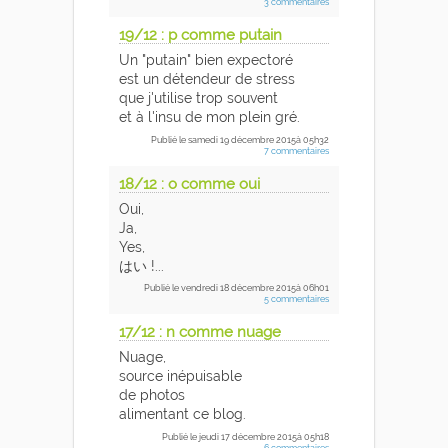
3 commentaires
19/12 : p comme putain
Un "putain" bien expectoré
est un détendeur de stress
que j'utilise trop souvent
et à l'insu de mon plein gré.
Publié
le samedi 19 décembre 2015
à 05h32
7 commentaires
18/12 : o comme oui
Oui,
Ja,
Yes,
はい
!...
Publié
le vendredi 18 décembre 2015
à 06h01
5 commentaires
17/12 : n comme nuage
Nuage,
source inépuisable
de photos
alimentant ce blog.
Publié
le jeudi 17 décembre 2015
à 05h18
6 commentaires