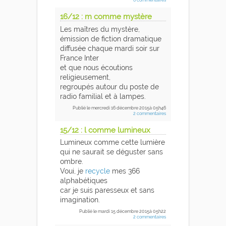
16/12 : m comme mystère
Les maîtres du mystère,
émission de fiction dramatique
diffusée chaque mardi soir sur
France Inter
et que nous écoutions
religieusement,
regroupés autour du poste de
radio familial et à lampes.
Publié
le mercredi 16 décembre 2015
à 05h46
2 commentaires
15/12 : l comme lumineux
Lumineux comme cette lumière
qui ne saurait se déguster sans
ombre.
Voui, je
recycle
mes 366
alphabétiques
car je suis paresseux et sans
imagination.
Publié
le mardi 15 décembre 2015
à 05h22
2 commentaires