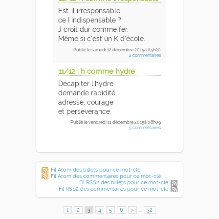
Est-il irresponsable,
ce I indispensable ?
J croit dur comme fer.
Même si c'est un K d'école.
Publié
le samedi 12 décembre 2015
à 05h20
2 commentaires
11/12 : h comme hydre
Décapiter l'hydre
demande rapidité,
adresse, courage
et persévérance.
Publié
le vendredi 11 décembre 2015
à 06h09
5 commentaires
Fil Atom des billets pour ce mot-clé
Fil Atom des commentaires pour ce mot-clé
Fil RSS2 des billets pour ce mot-clé
Fil RSS2 des commentaires pour ce mot-clé
1
2
3
4
5
6
>
...
32