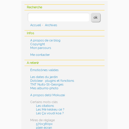
Recherche
Accueil
-
Archives
Infos
A propos de ce blog
Copyright
Mon parcours
Me contacter
A retenir
Émoticônes valides
Les dates du jardin
Dotclear : plugins et fonctions
TNT Nuits-St-Georges
Mes albums-photo
A propos de(s) Mokuzai
Certains mots-clés
Les citations
Les Mé késkeu cé ?
Les Ça voudi koa ?
Mires de réglage
570x380px
plein écran