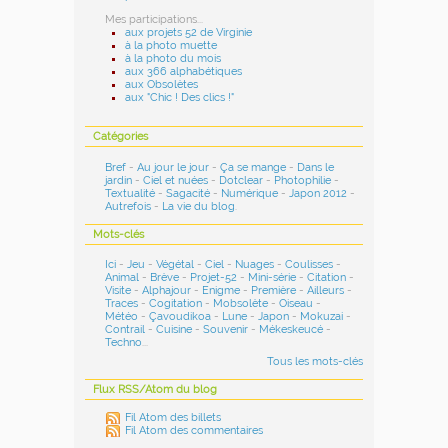
Mes participations...
aux projets 52 de Virginie
à la photo muette
à la photo du mois
aux 366 alphabétiques
aux Obsolètes
aux "Chic ! Des clics !"
Catégories
Bref
-
Au jour le jour
-
Ça se mange
-
Dans le
jardin
-
Ciel et nuées
-
Dotclear
-
Photophilie
-
Textualité
-
Sagacité
-
Numérique
-
Japon 2012
-
Autrefois
-
La vie du blog
.
Mots-clés
Ici
-
Jeu
-
Végétal
-
Ciel
-
Nuages
-
Coulisses
-
Animal
-
Brève
-
Projet-52
-
Mini-série
-
Citation
-
Visite
-
Alphajour
-
Enigme
-
Première
-
Ailleurs
-
Traces
-
Cogitation
-
Mobsolète
-
Oiseau
-
Météo
-
Çavoudikoa
-
Lune
-
Japon
-
Mokuzai
-
Contrail
-
Cuisine
-
Souvenir
-
Mékeskeucé
-
Techno
...
Tous les mots-clés
Flux RSS/Atom du blog
Fil Atom des billets
Fil Atom des commentaires