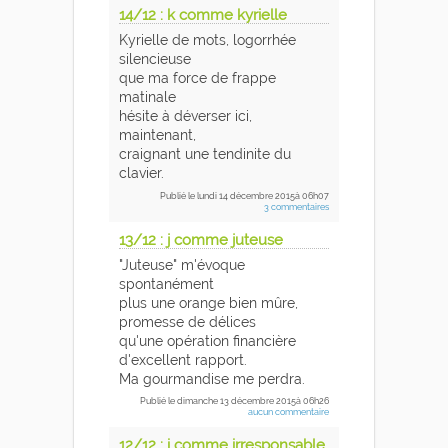
14/12 : k comme kyrielle
Kyrielle de mots, logorrhée
silencieuse
que ma force de frappe
matinale
hésite à déverser ici,
maintenant,
craignant une tendinite du
clavier.
Publié
le lundi 14 décembre 2015
à 06h07
3 commentaires
13/12 : j comme juteuse
"Juteuse" m'évoque
spontanément
plus une orange bien mûre,
promesse de délices
qu'une opération financière
d'excellent rapport.
Ma gourmandise me perdra.
Publié
le dimanche 13 décembre 2015
à 06h26
aucun commentaire
12/12 : i comme irresponsable