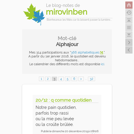
Le blog-notes de
mirovinben
Bienheureux les fêlés car ils laissent passer la lumière...
Mot-clé
Alphajour
Mes 314 participations aux "
366 alphabétiques
".
A partir du 1er janvier 2016, le quotidien est devenu
hebdomadaire...
Le calendrier des différents mots est disponible
ici
.
1
2
3
4
5
6
>
...
32
20/12 : q comme quotidien
Notre pain quotidien,
parfois trop rassi
ou la mie peu levée
ou la croûte brûlée.
Publié
le dimanche 20 décembre 2015
à 06h06