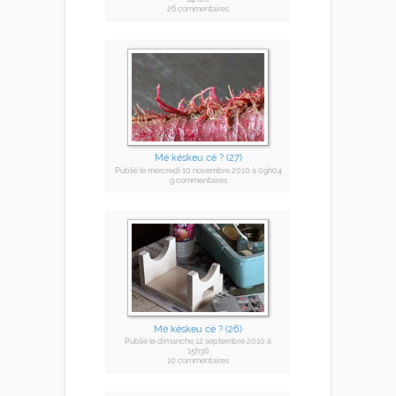
26 commentaires
Mé késkeu cé ? (27)
Publié
le mercredi 10 novembre 2010
à 09h04
9 commentaires
Mé késkeu cé ? (26)
Publié
le dimanche 12 septembre 2010
à
15h36
10 commentaires