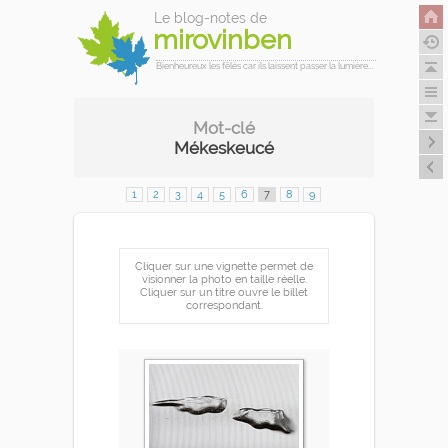
Le blog-notes de
mirovinben
Bienheureux les fêlés car ils laissent passer la lumière...
Mot-clé
Mékeskeucé
1
2
3
4
5
6
7
8
9
Cliquer sur une vignette permet de
visionner la photo en taille réelle.
Cliquer sur un titre ouvre le billet
correspondant.