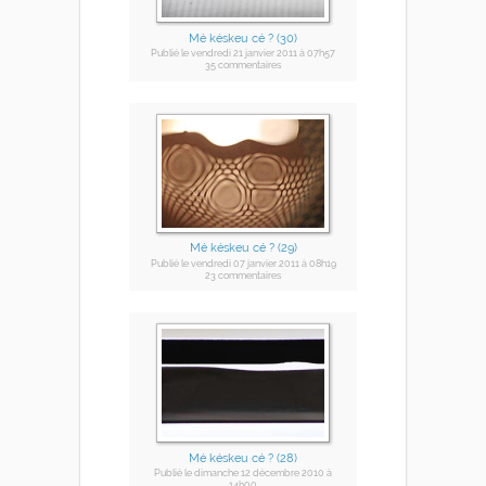
Mé késkeu cé ? (30)
Publié
le vendredi 21 janvier 2011
à 07h57
35 commentaires
Mé késkeu cé ? (29)
Publié
le vendredi 07 janvier 2011
à 08h19
23 commentaires
Mé késkeu cé ? (28)
Publié
le dimanche 12 décembre 2010
à
14h00