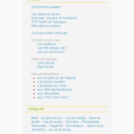
Émoticônes valides
Les dates du jardin
Dotclear : plugins et fonctions
TNT Nuits-St-Georges
Mes albums-photo
A propos de(s) Mokuzai
Certains mots-clés
Les citations
Les Mé késkeu cé ?
Les Ça voudi koa ?
Mires de réglage
570x380px
plein écran
Mes participations...
aux projets 52 de Virginie
à la photo muette
à la photo du mois
aux 366 alphabétiques
aux Obsolètes
aux "Chic ! Des clics !"
Catégories
Bref
-
Au jour le jour
-
Ça se mange
-
Dans le
jardin
-
Ciel et nuées
-
Dotclear
-
Photophilie
-
Textualité
-
Sagacité
-
Numérique
-
Japon 2012
-
Autrefois
-
La vie du blog
.