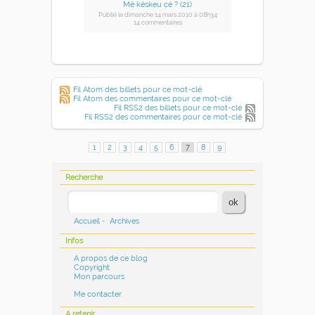
Mé késkeu cé ? (21)
Publié
le dimanche 14 mars 2010
à 08h34
14 commentaires
Fil Atom des billets pour ce mot-clé
Fil Atom des commentaires pour ce mot-clé
Fil RSS2 des billets pour ce mot-clé
Fil RSS2 des commentaires pour ce mot-clé
1
2
3
4
5
6
7
8
9
Recherche
Accueil
-
Archives
Infos
A propos de ce blog
Copyright
Mon parcours
Me contacter
A retenir