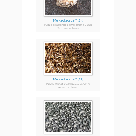
Mé késkeu cé ? (23)
Publié
le mercredi 19 mai 2010
à 08h31
24 commentaires
Mé késkeu cé ? (22)
Publié
le jeudi 15 avril 2010
à 10h59
9 commentaires