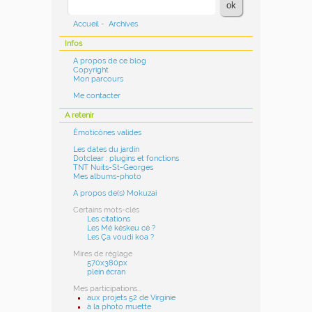
Accueil
-
Archives
Infos
A propos de ce blog
Copyright
Mon parcours
Me contacter
A retenir
Émoticônes valides
Les dates du jardin
Dotclear : plugins et fonctions
TNT Nuits-St-Georges
Mes albums-photo
A propos de(s) Mokuzai
Certains mots-clés
Les citations
Les Mé késkeu cé ?
Les Ça voudi koa ?
Mires de réglage
570x380px
plein écran
Mes participations...
aux projets 52 de Virginie
à la photo muette