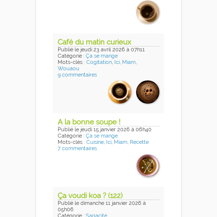
Café du matin curieux
Publié
le jeudi 23 avril 2026
à 07h11
Catégorie :
Ça se mange
Mots-clés :
Cogitation
,
Ici
,
Miam
,
Wouaou
9 commentaires
A la bonne soupe !
Publié
le jeudi 15 janvier 2026
à 06h40
Catégorie :
Ça se mange
Mots-clés :
Cuisine
,
Ici
,
Miam
,
Recette
7 commentaires
Ça voudi koa ? (122)
Publié
le dimanche 11 janvier 2026
à
05h06
Catégorie :
Sagacité