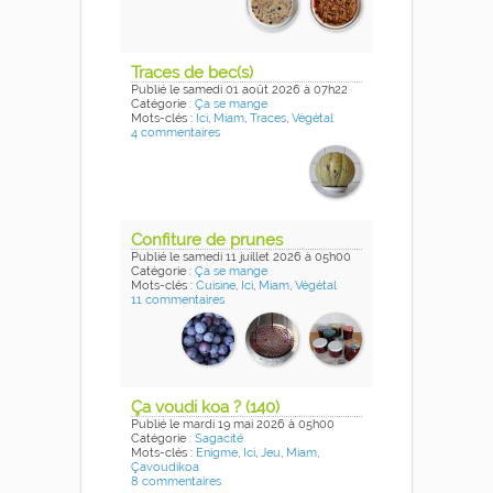
Traces de bec(s)
Publié
le samedi 01 août 2026
à 07h22
Catégorie :
Ça se mange
Mots-clés :
Ici
,
Miam
,
Traces
,
Végétal
4 commentaires
Confiture de prunes
Publié
le samedi 11 juillet 2026
à 05h00
Catégorie :
Ça se mange
Mots-clés :
Cuisine
,
Ici
,
Miam
,
Végétal
11 commentaires
Ça voudi koa ? (140)
Publié
le mardi 19 mai 2026
à 05h00
Catégorie :
Sagacité
Mots-clés :
Enigme
,
Ici
,
Jeu
,
Miam
,
Çavoudikoa
8 commentaires