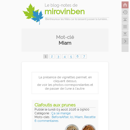
Le blog-notes de
mirovinben
Bienheureux les fêlés car ils laissent passer la lumière...
Mot-clé
Miam
1
2
3
4
5
6
7
La présence de vignettes permet, en
cliquant dessus,
de voir les photos correspondantes et
de passer de l'une à l'autre.
Clafoutis aux prunes
Publié
le lundi 03 août 2026
à 05h00
Catégorie :
Ça se mange
Mots-clés :
BeforeAfter
,
Ici
,
Miam
,
Recette
6 commentaires