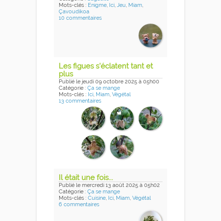
Mots-clés :
Enigme
,
Ici
,
Jeu
,
Miam
,
Çavoudikoa
10 commentaires
Les figues s'éclatent tant et
plus
Publié
le jeudi 09 octobre 2025
à 05h00
Catégorie :
Ça se mange
Mots-clés :
Ici
,
Miam
,
Végétal
13 commentaires
Il était une fois...
Publié
le mercredi 13 août 2025
à 05h02
Catégorie :
Ça se mange
Mots-clés :
Cuisine
,
Ici
,
Miam
,
Végétal
6 commentaires