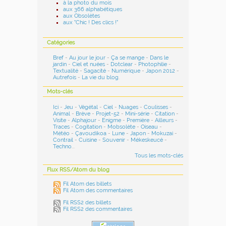
à la photo du mois
aux 366 alphabétiques
aux Obsolètes
aux "Chic ! Des clics !"
Catégories
Bref
-
Au jour le jour
-
Ça se mange
-
Dans le
jardin
-
Ciel et nuées
-
Dotclear
-
Photophilie
-
Textualité
-
Sagacité
-
Numérique
-
Japon 2012
-
Autrefois
-
La vie du blog
.
Mots-clés
Ici
-
Jeu
-
Végétal
-
Ciel
-
Nuages
-
Coulisses
-
Animal
-
Brève
-
Projet-52
-
Mini-série
-
Citation
-
Visite
-
Alphajour
-
Enigme
-
Première
-
Ailleurs
-
Traces
-
Cogitation
-
Mobsolète
-
Oiseau
-
Météo
-
Çavoudikoa
-
Lune
-
Japon
-
Mokuzai
-
Contrail
-
Cuisine
-
Souvenir
-
Mékeskeucé
-
Techno
...
Tous les mots-clés
Flux RSS/Atom du blog
Fil Atom des billets
Fil Atom des commentaires
Fil RSS2 des billets
Fil RSS2 des commentaires