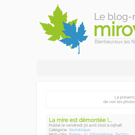
Le blog-
miro
Bienheureux les fêl
La présenc
de voir les photo
La mire est démontée !...
Publié
le vendredi 30 avril 2010
à 09h46
Catégorie :
Numérique
Mots-clés :
Bateau
,
Ici
,
Informatique
,
Techno