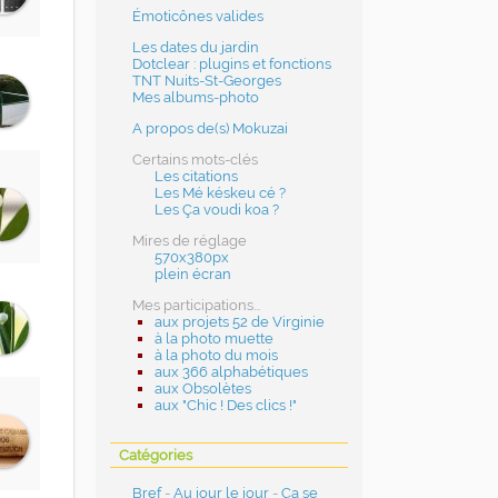
Émoticônes valides
Les dates du jardin
Dotclear : plugins et fonctions
TNT Nuits-St-Georges
Mes albums-photo
A propos de(s) Mokuzai
Certains mots-clés
Les citations
Les Mé késkeu cé ?
Les Ça voudi koa ?
Mires de réglage
570x380px
plein écran
Mes participations...
aux projets 52 de Virginie
à la photo muette
à la photo du mois
aux 366 alphabétiques
aux Obsolètes
aux "Chic ! Des clics !"
Catégories
Bref
-
Au jour le jour
-
Ça se