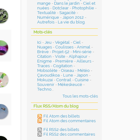
mange
-
Dans le jardin
-
Ciel et
nuées
-
Dotclear
-
Photophilie
-
Textualité
-
Sagacité
-
Numérique
-
Japon 2012
-
Autrefois
-
La vie du blog
.
Mots-clés
Ici
-
Jeu
-
Végétal
-
Ciel
-
Nuages
-
Coulisses
-
Animal
-
Brève
-
Projet-52
-
Mini-série
-
Citation
-
Visite
-
Alphajour
-
Enigme
-
Première
-
Ailleurs
-
Traces
-
Cogitation
-
Mobsolète
-
Oiseau
-
Météo
-
Çavoudikoa
-
Lune
-
Japon
-
Mokuzai
-
Contrail
-
Cuisine
-
Souvenir
-
Mékeskeucé
-
Techno
...
Tous les mots-clés
Flux RSS/Atom du blog
Fil Atom des billets
Fil Atom des commentaires
Fil RSS2 des billets
Fil RSS2 des commentaires