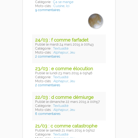
Catégorie :
Ça se mange
Mots-clés :
Cuisine
,
Ici
9 commentaires
24/03 : f comme farfadet
Publié
le mardi 24 mars 2015
à 00h43
Catégorie :
Textualité
Mots-clés :
Alphajour
,
Jeu
2 commentaires
23/03 : e comme élocution
Publié
le lundi 23 mars 2015
à 05h46
Catégorie :
Textualité
Mots-clés :
Alphajour
,
Jeu
2 commentaires
22/03 : d comme démiurge
Publié
le dimanche 22 mars 2015
à 00h57
Catégorie :
Textualité
Mots-clés :
Alphajour
,
Jeu
6 commentaires
21/03 : c comme catastrophe
Publié
le samedi 21 mars 2015
à 05h12
Catégorie :
Textualité