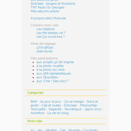
Dotclear : plugins et fonctions
TNT Nuits-St-Georges
Mes albums-photo
A propos de(s) Mokuzai
Certains mots-clés
Les citations
Les Mé késkeu cé ?
Les Ça voudi koa ?
Mires de réglage
570x380px
plein écran
Mes participations...
aux projets 52 de Virginie
à la photo muette
à la photo du mois
aux 366 alphabétiques
aux Obsolètes
aux "Chic ! Des clics !"
Catégories
Bref
-
Au jour le jour
-
Ça se mange
-
Dans le
jardin
-
Ciel et nuées
-
Dotclear
-
Photophilie
-
Textualité
-
Sagacité
-
Numérique
-
Japon 2012
-
Autrefois
-
La vie du blog
.
Mots-clés
Ici
-
Jeu
-
Végétal
-
Ciel
-
Nuages
-
Coulisses
-