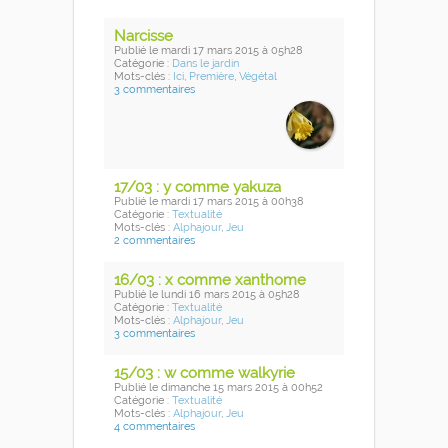
Narcisse
Publié
le mardi 17 mars 2015
à 05h28
Catégorie :
Dans le jardin
Mots-clés :
Ici
,
Première
,
Végétal
3 commentaires
17/03 : y comme yakuza
Publié
le mardi 17 mars 2015
à 00h38
Catégorie :
Textualité
Mots-clés :
Alphajour
,
Jeu
2 commentaires
16/03 : x comme xanthome
Publié
le lundi 16 mars 2015
à 05h28
Catégorie :
Textualité
Mots-clés :
Alphajour
,
Jeu
3 commentaires
15/03 : w comme walkyrie
Publié
le dimanche 15 mars 2015
à 00h52
Catégorie :
Textualité
Mots-clés :
Alphajour
,
Jeu
4 commentaires