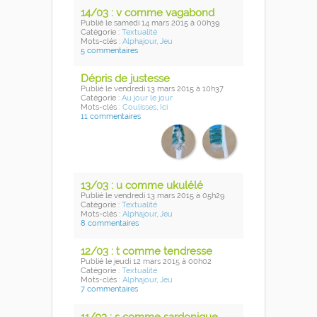
14/03 : v comme vagabond
Publié
le samedi 14 mars 2015
à 00h39
Catégorie :
Textualité
Mots-clés :
Alphajour
,
Jeu
5 commentaires
Dépris de justesse
Publié
le vendredi 13 mars 2015
à 10h37
Catégorie :
Au jour le jour
Mots-clés :
Coulisses
,
Ici
11 commentaires
13/03 : u comme ukulélé
Publié
le vendredi 13 mars 2015
à 05h29
Catégorie :
Textualité
Mots-clés :
Alphajour
,
Jeu
8 commentaires
12/03 : t comme tendresse
Publié
le jeudi 12 mars 2015
à 00h02
Catégorie :
Textualité
Mots-clés :
Alphajour
,
Jeu
7 commentaires