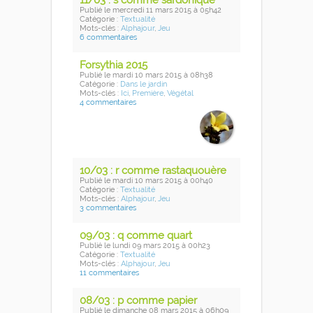
11/03 : s comme sardonique
Publié
le mercredi 11 mars 2015
à 05h42
Catégorie :
Textualité
Mots-clés :
Alphajour
,
Jeu
6 commentaires
Forsythia 2015
Publié
le mardi 10 mars 2015
à 08h38
Catégorie :
Dans le jardin
Mots-clés :
Ici
,
Première
,
Végétal
4 commentaires
10/03 : r comme rastaquouère
Publié
le mardi 10 mars 2015
à 00h40
Catégorie :
Textualité
Mots-clés :
Alphajour
,
Jeu
3 commentaires
09/03 : q comme quart
Publié
le lundi 09 mars 2015
à 00h23
Catégorie :
Textualité
Mots-clés :
Alphajour
,
Jeu
11 commentaires
08/03 : p comme papier
Publié
le dimanche 08 mars 2015
à 06h09