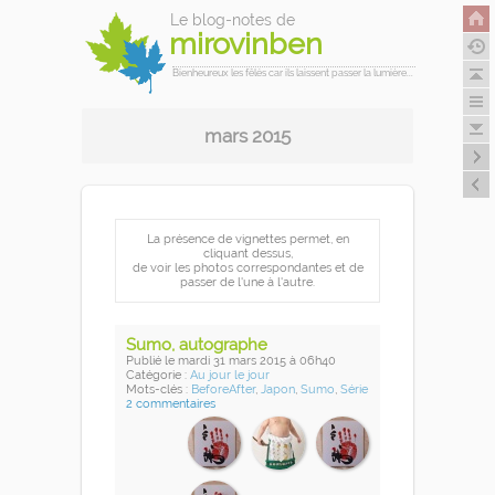
Le blog-notes de
mirovinben
Bienheureux les fêlés car ils laissent passer la lumière...
mars 2015
La présence de vignettes permet, en
cliquant dessus,
de voir les photos correspondantes et de
passer de l'une à l'autre.
Sumo, autographe
Publié
le mardi 31 mars 2015
à 06h40
Catégorie :
Au jour le jour
Mots-clés :
BeforeAfter
,
Japon
,
Sumo
,
Série
2 commentaires