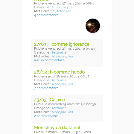
Publié
le vendredi 27 mars 2015
à 06h35
Catégorie :
Au jour le jour
Mots-clés :
Ici
,
Télévision
4 commentaires
27/03 : i comme ignorance
Publié
le vendredi 27 mars 2015
à 05h43
Catégorie :
Textualité
Mots-clés :
Alphajour
,
Jeu
aucun commentaire
26/03 : h comme hebdo
Publié
le jeudi 26 mars 2015
à 00h17
Catégorie :
Textualité
Mots-clés :
Alphajour
,
Jeu
7 commentaires
25/03 : Galaxie
Publié
le mercredi 25 mars 2015
à 00h36
Catégorie :
Textualité
Mots-clés :
Alphajour
,
Jeu
2 commentaires
Mon shoyu a du talent
Publié
le mardi 24 mars 2015
à 07h20