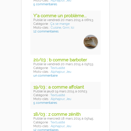
Mots-clés :
Alphajour
,
Jeu
5 commentaires
Y'a comme un problème...
Publié
le vendredi 20 mars 2015
à 06h13
Catégorie :
Ça se mange
Mots-clés :
Cuisine
,
Grrrr
,
Ici
12 commentaires
20/03 : b comme barboter
Publié
le vendredi 20 mars 2015
à 05h33
Catégorie :
Textualité
Mots-clés :
Alphajour
,
Jeu
un commentaire
19/03 : a comme affolant
Publié
le jeudi 19 mars 2015
à 00h23
Catégorie :
Textualité
Mots-clés :
Alphajour
,
Jeu
5 commentaires
18/03 : z comme zénith
Publié
le mercredi 18 mars 2015
à 05h45
Catégorie :
Textualité
Mots-clés :
Alphajour
,
Jeu
12 commentaires