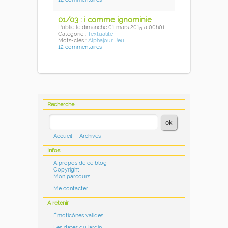
01/03 : i comme ignominie
Publié
le dimanche 01 mars 2015
à 00h01
Catégorie :
Textualité
Mots-clés :
Alphajour
,
Jeu
12 commentaires
Recherche
Accueil
-
Archives
Infos
A propos de ce blog
Copyright
Mon parcours
Me contacter
A retenir
Émoticônes valides
Les dates du jardin