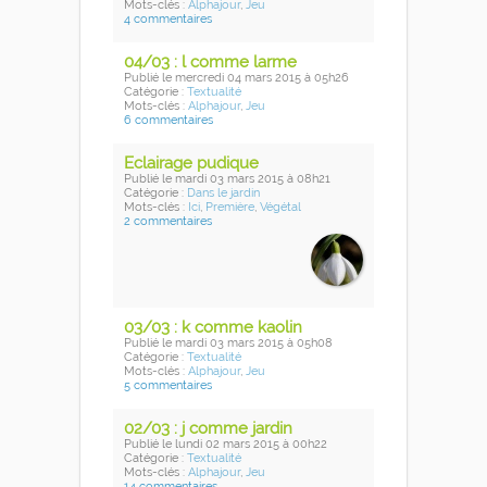
Mots-clés :
Alphajour
,
Jeu
4 commentaires
04/03 : l comme larme
Publié
le mercredi 04 mars 2015
à 05h26
Catégorie :
Textualité
Mots-clés :
Alphajour
,
Jeu
6 commentaires
Eclairage pudique
Publié
le mardi 03 mars 2015
à 08h21
Catégorie :
Dans le jardin
Mots-clés :
Ici
,
Première
,
Végétal
2 commentaires
03/03 : k comme kaolin
Publié
le mardi 03 mars 2015
à 05h08
Catégorie :
Textualité
Mots-clés :
Alphajour
,
Jeu
5 commentaires
02/03 : j comme jardin
Publié
le lundi 02 mars 2015
à 00h22
Catégorie :
Textualité
Mots-clés :
Alphajour
,
Jeu
14 commentaires