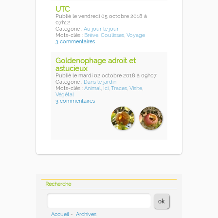
UTC
Publié
le vendredi 05 octobre 2018
à
07h12
Catégorie :
Au jour le jour
Mots-clés :
Brève
,
Coulisses
,
Voyage
3 commentaires
Goldenophage adroit et
astucieux
Publié
le mardi 02 octobre 2018
à 09h07
Catégorie :
Dans le jardin
Mots-clés :
Animal
,
Ici
,
Traces
,
Visite
,
Végétal
3 commentaires
Recherche
Accueil
-
Archives