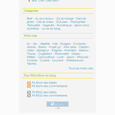
aux "Chic ! Des clics !"
Catégories
Bref
-
Au jour le jour
-
Ça se mange
-
Dans le
jardin
-
Ciel et nuées
-
Dotclear
-
Photophilie
-
Textualité
-
Sagacité
-
Numérique
-
Japon 2012
-
Autrefois
-
La vie du blog
.
Mots-clés
Ici
-
Jeu
-
Végétal
-
Ciel
-
Nuages
-
Coulisses
-
Animal
-
Brève
-
Projet-52
-
Mini-série
-
Citation
-
Visite
-
Alphajour
-
Enigme
-
Première
-
Ailleurs
-
Traces
-
Cogitation
-
Mobsolète
-
Oiseau
-
Météo
-
Çavoudikoa
-
Lune
-
Japon
-
Mokuzai
-
Contrail
-
Cuisine
-
Souvenir
-
Mékeskeucé
-
Techno
...
Tous les mots-clés
Flux RSS/Atom du blog
Fil Atom des billets
Fil Atom des commentaires
Fil RSS2 des billets
Fil RSS2 des commentaires