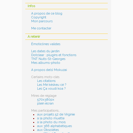
Infos
A propos de ce blog
Copyright
Mon parcours
Me contacter
A retenir
Émoticônes valides
Les dates du jardin
Dotclear : plugins et fonctions
TNT Nuits-St-Georges
Mes albums-photo
A propos de(s) Mokuzai
Certains mots-clés
Les citations
Les Mé késkeu cé ?
Les Ça voudi koa ?
Mires de réglage
570x380px
plein écran
Mes participations...
aux projets 52 de Virginie
à la photo muette
à la photo du mois
aux 366 alphabétiques
aux Obsolètes