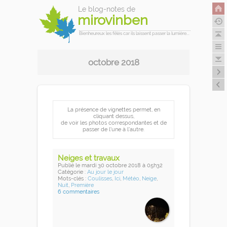
Le blog-notes de
mirovinben
Bienheureux les fêlés car ils laissent passer la lumière...
octobre 2018
La présence de vignettes permet, en
cliquant dessus,
de voir les photos correspondantes et de
passer de l'une à l'autre.
Neiges et travaux
Publié
le mardi 30 octobre 2018
à 05h32
Catégorie :
Au jour le jour
Mots-clés :
Coulisses
,
Ici
,
Météo
,
Neige
,
Nuit
,
Première
6 commentaires