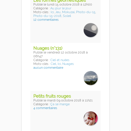
Les formes géométriques
Publié
le lundi 15 octobre 2018
à 12h00
Catégorie :
Au jour le jour
Mots-clés :
Ici
,
Jeu
,
Mokuzai
,
Photo-du-15
,
Photo-du-15-2018
,
Soleil
12 commentaires
Nuages (n°131)
Publié
le vendredi 12 octobre 2018
à
06h47
Catégorie :
Ciel et nuées
Mots-clés :
Ciel
,
Ici
,
Nuages
aucun commentaire
Petits fruits rouges
Publié
le mardi 09 octobre 2018
à 11h21
Catégorie :
Ça se mange
4 commentaires