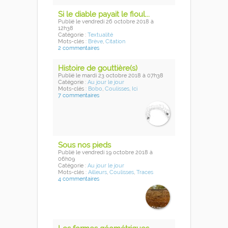
Si le diable payait le fioul...
Publié
le vendredi 26 octobre 2018
à
12h38
Catégorie :
Textualité
Mots-clés :
Brève
,
Citation
2 commentaires
Histoire de gouttière(s)
Publié
le mardi 23 octobre 2018
à 07h38
Catégorie :
Au jour le jour
Mots-clés :
Bobo
,
Coulisses
,
Ici
7 commentaires
Sous nos pieds
Publié
le vendredi 19 octobre 2018
à
06h09
Catégorie :
Au jour le jour
Mots-clés :
Ailleurs
,
Coulisses
,
Traces
4 commentaires