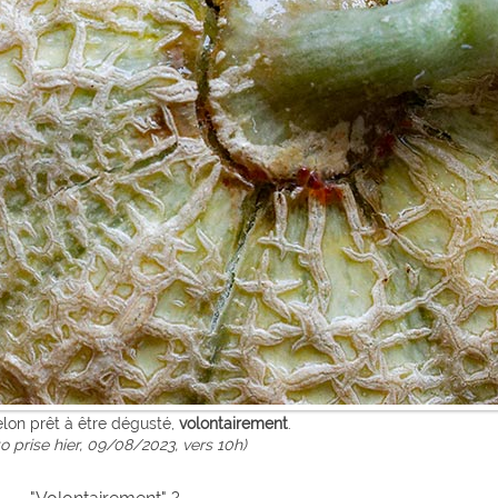
lon prêt à être dégusté,
volontairement
.
o prise hier, 09/08/2023, vers 10h)