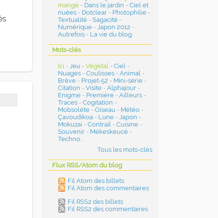
mange
-
Dans le jardin
-
Ciel et
nuées
-
Dotclear
-
Photophilie
-
és
Textualité
-
Sagacité
-
Numérique
-
Japon 2012
-
Autrefois
-
La vie du blog
.
Mots-clés
Ici
-
Jeu
-
Végétal
-
Ciel
-
Nuages
-
Coulisses
-
Animal
-
Brève
-
Projet-52
-
Mini-série
-
Citation
-
Visite
-
Alphajour
-
Enigme
-
Première
-
Ailleurs
-
Traces
-
Cogitation
-
Mobsolète
-
Oiseau
-
Météo
-
Çavoudikoa
-
Lune
-
Japon
-
Mokuzai
-
Contrail
-
Cuisine
-
Souvenir
-
Mékeskeucé
-
Techno
...
Tous les mots-clés
Flux RSS/Atom du blog
Fil Atom des billets
Fil Atom des commentaires
Fil RSS2 des billets
Fil RSS2 des commentaires