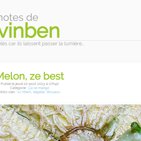
notes de
vinben
és car ils laissent passer la lumière...
Melon, ze best
Publié
le jeudi 10 août 2023
à 07h40
Catégorie :
Ça se mange
Mots-clés :
Ici
,
Miam
,
Végétal
,
Wouaou