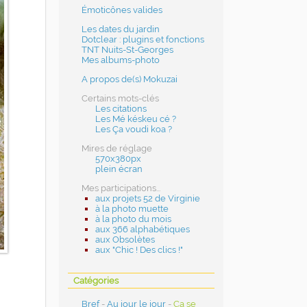
Émoticônes valides
Les dates du jardin
Dotclear : plugins et fonctions
TNT Nuits-St-Georges
Mes albums-photo
A propos de(s) Mokuzai
Certains mots-clés
Les citations
Les Mé késkeu cé ?
Les Ça voudi koa ?
Mires de réglage
570x380px
plein écran
Mes participations...
aux projets 52 de Virginie
à la photo muette
à la photo du mois
aux 366 alphabétiques
aux Obsolètes
aux "Chic ! Des clics !"
Catégories
Bref
-
Au jour le jour
-
Ça se