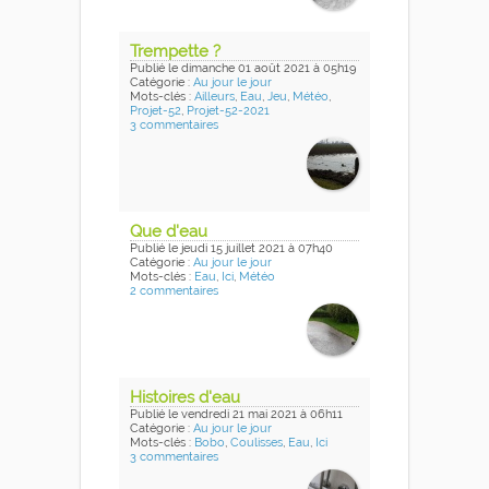
Trempette ?
Publié
le dimanche 01 août 2021
à 05h19
Catégorie :
Au jour le jour
Mots-clés :
Ailleurs
,
Eau
,
Jeu
,
Météo
,
Projet-52
,
Projet-52-2021
3 commentaires
Que d'eau
Publié
le jeudi 15 juillet 2021
à 07h40
Catégorie :
Au jour le jour
Mots-clés :
Eau
,
Ici
,
Météo
2 commentaires
Histoires d'eau
Publié
le vendredi 21 mai 2021
à 06h11
Catégorie :
Au jour le jour
Mots-clés :
Bobo
,
Coulisses
,
Eau
,
Ici
3 commentaires