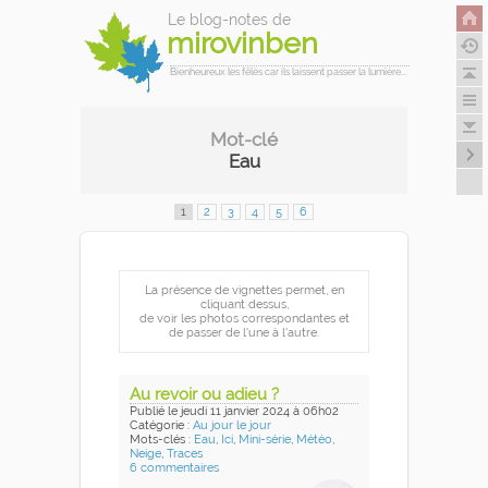
Le blog-notes de
mirovinben
Bienheureux les fêlés car ils laissent passer la lumière...
Mot-clé
Eau
1
2
3
4
5
6
La présence de vignettes permet, en
cliquant dessus,
de voir les photos correspondantes et
de passer de l'une à l'autre.
Au revoir ou adieu ?
Publié
le jeudi 11 janvier 2024
à 06h02
Catégorie :
Au jour le jour
Mots-clés :
Eau
,
Ici
,
Mini-série
,
Météo
,
Neige
,
Traces
6 commentaires