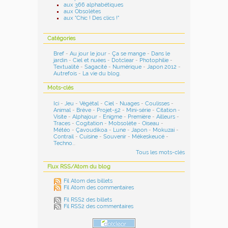
aux 366 alphabétiques
aux Obsolètes
aux "Chic ! Des clics !"
Catégories
Bref
-
Au jour le jour
-
Ça se mange
-
Dans le
jardin
-
Ciel et nuées
-
Dotclear
-
Photophilie
-
Textualité
-
Sagacité
-
Numérique
-
Japon 2012
-
Autrefois
-
La vie du blog
.
Mots-clés
Ici
-
Jeu
-
Végétal
-
Ciel
-
Nuages
-
Coulisses
-
Animal
-
Brève
-
Projet-52
-
Mini-série
-
Citation
-
Visite
-
Alphajour
-
Enigme
-
Première
-
Ailleurs
-
Traces
-
Cogitation
-
Mobsolète
-
Oiseau
-
Météo
-
Çavoudikoa
-
Lune
-
Japon
-
Mokuzai
-
Contrail
-
Cuisine
-
Souvenir
-
Mékeskeucé
-
Techno
...
Tous les mots-clés
Flux RSS/Atom du blog
Fil Atom des billets
Fil Atom des commentaires
Fil RSS2 des billets
Fil RSS2 des commentaires