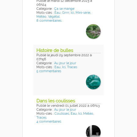
Publié
le mardi 12 décembre 2023
à
06h24
Catégorie :
Ça se mange
Mots-clés :
Eau
,
Grrrr
,
Ici
,
Mini-série
,
Météo
,
Végétal
8 commentaires
Histoire de bulles
Publié
le jeudi 29 septembre 2022
à
07h56
Catégorie :
Au jour le jour
Mots-clés :
Eau
,
Ici
,
Traces
5 commentaires
Dans les coulisses
Publié
le vendredi 01 juillet 2022
à 06h13
Catégorie :
Au jour le jour
Mots-clés :
Coulisses
,
Eau
,
Ici
,
Météo
,
Traces
4 commentaires