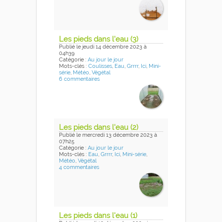
Les pieds dans l'eau (3)
Publié
le jeudi 14 décembre 2023
à
04h39
Catégorie :
Au jour le jour
Mots-clés :
Coulisses
,
Eau
,
Grrrr
,
Ici
,
Mini-
série
,
Météo
,
Végétal
6 commentaires
Les pieds dans l'eau (2)
Publié
le mercredi 13 décembre 2023
à
07h25
Catégorie :
Au jour le jour
Mots-clés :
Eau
,
Grrrr
,
Ici
,
Mini-série
,
Météo
,
Végétal
4 commentaires
Les pieds dans l'eau (1)