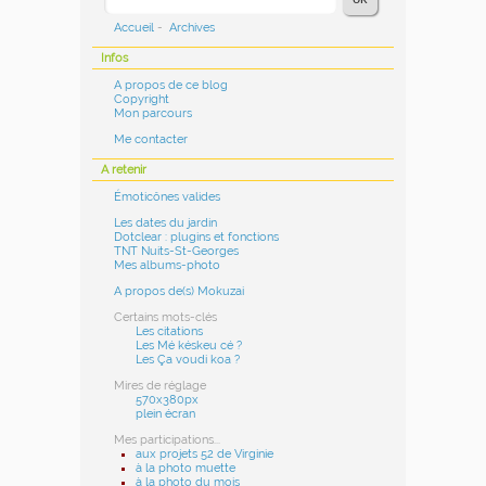
Accueil
-
Archives
Infos
A propos de ce blog
Copyright
Mon parcours
Me contacter
A retenir
Émoticônes valides
Les dates du jardin
Dotclear : plugins et fonctions
TNT Nuits-St-Georges
Mes albums-photo
A propos de(s) Mokuzai
Certains mots-clés
Les citations
Les Mé késkeu cé ?
Les Ça voudi koa ?
Mires de réglage
570x380px
plein écran
Mes participations...
aux projets 52 de Virginie
à la photo muette
à la photo du mois