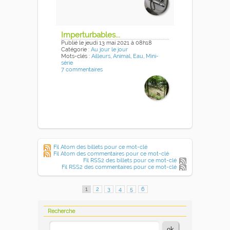
Imperturbables...
Publié
le jeudi 13 mai 2021
à 08h18
Catégorie :
Au jour le jour
Mots-clés :
Ailleurs
,
Animal
,
Eau
,
Mini-
série
7 commentaires
Fil Atom des billets pour ce mot-clé
Fil Atom des commentaires pour ce mot-clé
Fil RSS2 des billets pour ce mot-clé
Fil RSS2 des commentaires pour ce mot-clé
1
2
3
4
5
6
Recherche