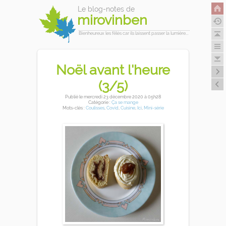
Le blog-notes de
mirovinben
Bienheureux les fêlés car ils laissent passer la lumière...
Noël avant l'heure
(3/5)
Publié
le mercredi 23 décembre 2020
à 05h28
Catégorie :
Ça se mange
Mots-clés :
Coulisses
,
Covid
,
Cuisine
,
Ici
,
Mini-série