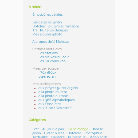
A retenir
Émoticônes valides
Les dates du jardin
Dotclear : plugins et fonctions
TNT Nuits-St-Georges
Mes albums-photo
A propos de(s) Mokuzai
Certains mots-clés
Les citations
Les Mé késkeu cé ?
Les Ça voudi koa ?
Mires de réglage
570x380px
plein écran
Mes participations...
aux projets 52 de Virginie
à la photo muette
à la photo du mois
aux 366 alphabétiques
aux Obsolètes
aux "Chic ! Des clics !"
Catégories
Bref
-
Au jour le jour
-
Ça se mange
-
Dans le
jardin
-
Ciel et nuées
-
Dotclear
-
Photophilie
-
Textualité
-
Sagacité
-
Numérique
-
Japon 2012
-