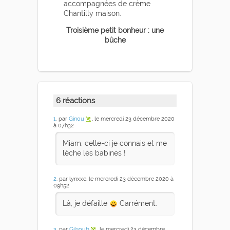
accompagnées de crème
Chantilly maison.
Troisième petit bonheur : une
bûche
6 réactions
1
. par
Ginou
, le mercredi 23 décembre 2020
à 07h32
Miam, celle-ci je connais et me
lèche les babines !
2
. par lynxxe, le mercredi 23 décembre 2020 à
09h52
Là, je défaille
Carrément.
3
. par
Gilsoub
, le mercredi 23 décembre