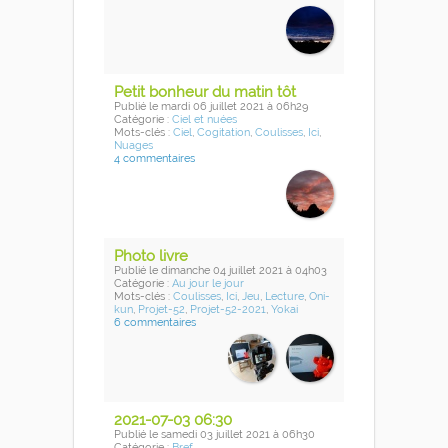
Petit bonheur du matin tôt
Publié
le mardi 06 juillet 2021
à 06h29
Catégorie :
Ciel et nuées
Mots-clés :
Ciel
,
Cogitation
,
Coulisses
,
Ici
,
Nuages
4 commentaires
Photo livre
Publié
le dimanche 04 juillet 2021
à 04h03
Catégorie :
Au jour le jour
Mots-clés :
Coulisses
,
Ici
,
Jeu
,
Lecture
,
Oni-
kun
,
Projet-52
,
Projet-52-2021
,
Yokai
6 commentaires
2021-07-03 06:30
Publié
le samedi 03 juillet 2021
à 06h30
Catégorie :
Bref