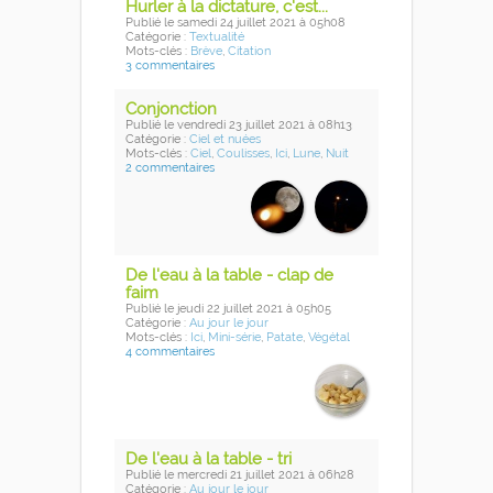
Hurler à la dictature, c'est...
Publié
le samedi 24 juillet 2021
à 05h08
Catégorie :
Textualité
Mots-clés :
Brève
,
Citation
3 commentaires
Conjonction
Publié
le vendredi 23 juillet 2021
à 08h13
Catégorie :
Ciel et nuées
Mots-clés :
Ciel
,
Coulisses
,
Ici
,
Lune
,
Nuit
2 commentaires
De l'eau à la table - clap de
faim
Publié
le jeudi 22 juillet 2021
à 05h05
Catégorie :
Au jour le jour
Mots-clés :
Ici
,
Mini-série
,
Patate
,
Végétal
4 commentaires
De l'eau à la table - tri
Publié
le mercredi 21 juillet 2021
à 06h28
Catégorie :
Au jour le jour