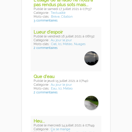
L’usage de la radio ne nous a
pas rendus plus sots mais...
Publié
le samedi 17 juillet 2021
à 07h37
Catégorie :
Textualité
Mots-clés :
Brève
,
Citation
3 commentaires
Lueur d'espoir
Publié
le vendredi 16 juillet 2021
à 06h32
Catégorie :
Au jour le jour
Mots-clés :
Ciel
,
Ici
,
Météo
,
Nuages
2 commentaires
Que d'eau
Publié
le jeudi 15 juillet 2021
à 07h40
Catégorie :
Au jour le jour
Mots-clés :
Eau
,
Ici
,
Météo
2 commentaires
Heu...
Publié
le mercredi 14 juillet 2021
à 07h49
Catégorie :
Ça se mange