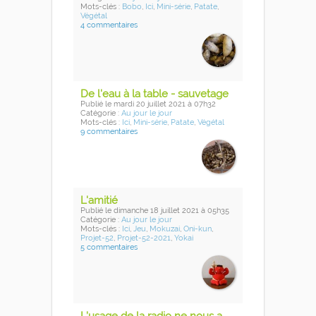
Mots-clés :
Bobo
,
Ici
,
Mini-série
,
Patate
,
Végétal
4 commentaires
De l'eau à la table - sauvetage
Publié
le mardi 20 juillet 2021
à 07h32
Catégorie :
Au jour le jour
Mots-clés :
Ici
,
Mini-série
,
Patate
,
Végétal
9 commentaires
L'amitié
Publié
le dimanche 18 juillet 2021
à 05h35
Catégorie :
Au jour le jour
Mots-clés :
Ici
,
Jeu
,
Mokuzai
,
Oni-kun
,
Projet-52
,
Projet-52-2021
,
Yokai
5 commentaires