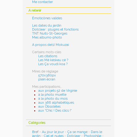
Me contacter
A retenir
Émoticônes valides
Les dates du jardin
Dotclear : plugins et fonctions
TNT Nuits-St-Georges
Mes albums-photo
A propos de(s) Mokuzai
Certains mots-clés
Les citations
Les Mé késkeu cé ?
Les Ça voudi koa ?
Mires de réglage
570x380px
plein écran
Mes participations...
aux projets 52 de Virginie
à la photo muette
à la photo du mois
aux 366 alphabétiques
aux Obsolètes
aux "Chic ! Des clics !"
Catégories
Bref
-
Au jour le jour
-
Ça se mange
-
Dans le
jardin
-
Ciel et nuées
-
Dotclear
-
Photophilie
-