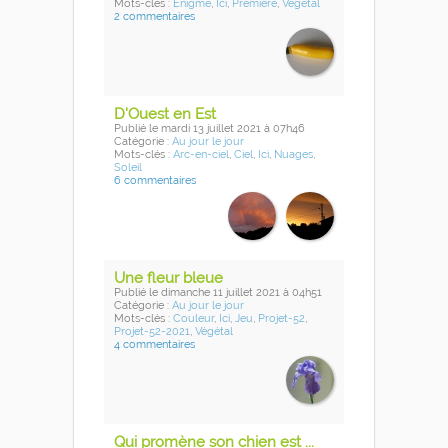
Mots-clés :
Enigme
,
Ici
,
Première
,
Végétal
2 commentaires
D'Ouest en Est
Publié
le mardi 13 juillet 2021
à 07h46
Catégorie :
Au jour le jour
Mots-clés :
Arc-en-ciel
,
Ciel
,
Ici
,
Nuages
,
Soleil
6 commentaires
Une fleur bleue
Publié
le dimanche 11 juillet 2021
à 04h51
Catégorie :
Au jour le jour
Mots-clés :
Couleur
,
Ici
,
Jeu
,
Projet-52
,
Projet-52-2021
,
Végétal
4 commentaires
Qui promène son chien est ...