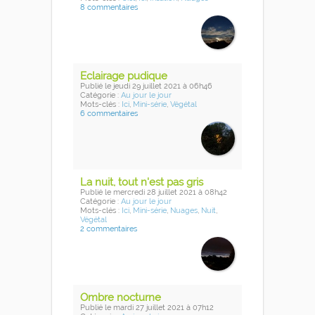
8 commentaires
Eclairage pudique
Publié
le jeudi 29 juillet 2021
à 06h46
Catégorie :
Au jour le jour
Mots-clés :
Ici
,
Mini-série
,
Végétal
6 commentaires
La nuit, tout n'est pas gris
Publié
le mercredi 28 juillet 2021
à 08h42
Catégorie :
Au jour le jour
Mots-clés :
Ici
,
Mini-série
,
Nuages
,
Nuit
,
Végétal
2 commentaires
Ombre nocturne
Publié
le mardi 27 juillet 2021
à 07h12