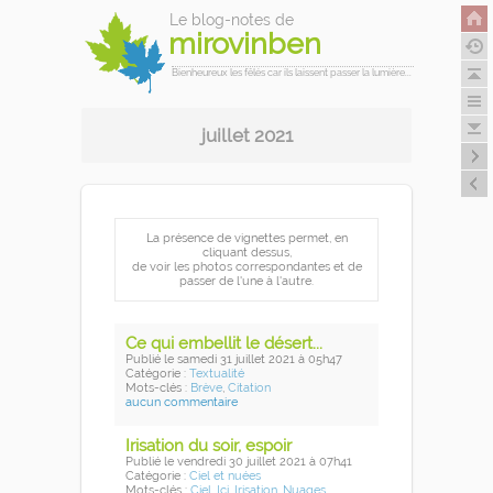
Le blog-notes de
mirovinben
Bienheureux les fêlés car ils laissent passer la lumière...
juillet 2021
La présence de vignettes permet, en
cliquant dessus,
de voir les photos correspondantes et de
passer de l'une à l'autre.
Ce qui embellit le désert...
Publié
le samedi 31 juillet 2021
à 05h47
Catégorie :
Textualité
Mots-clés :
Brève
,
Citation
aucun commentaire
Irisation du soir, espoir
Publié
le vendredi 30 juillet 2021
à 07h41
Catégorie :
Ciel et nuées
Mots-clés :
Ciel
,
Ici
,
Irisation
,
Nuages