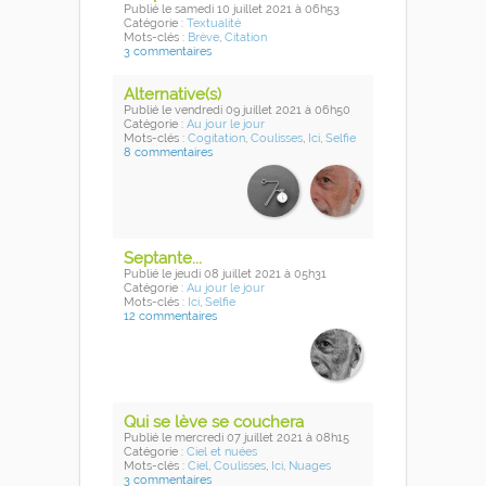
Publié
le samedi 10 juillet 2021
à 06h53
Catégorie :
Textualité
Mots-clés :
Brève
,
Citation
3 commentaires
Alternative(s)
Publié
le vendredi 09 juillet 2021
à 06h50
Catégorie :
Au jour le jour
Mots-clés :
Cogitation
,
Coulisses
,
Ici
,
Selfie
8 commentaires
Septante...
Publié
le jeudi 08 juillet 2021
à 05h31
Catégorie :
Au jour le jour
Mots-clés :
Ici
,
Selfie
12 commentaires
Qui se lève se couchera
Publié
le mercredi 07 juillet 2021
à 08h15
Catégorie :
Ciel et nuées
Mots-clés :
Ciel
,
Coulisses
,
Ici
,
Nuages
3 commentaires