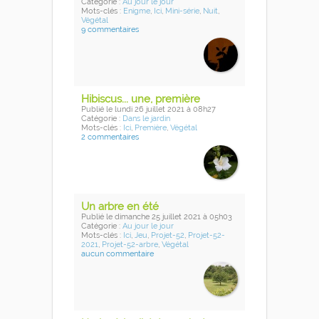
Catégorie :
Au jour le jour
Mots-clés :
Enigme
,
Ici
,
Mini-série
,
Nuit
,
Végétal
9 commentaires
Hibiscus... une, première
Publié
le lundi 26 juillet 2021
à 08h27
Catégorie :
Dans le jardin
Mots-clés :
Ici
,
Première
,
Végétal
2 commentaires
Un arbre en été
Publié
le dimanche 25 juillet 2021
à 05h03
Catégorie :
Au jour le jour
Mots-clés :
Ici
,
Jeu
,
Projet-52
,
Projet-52-
2021
,
Projet-52-arbre
,
Végétal
aucun commentaire