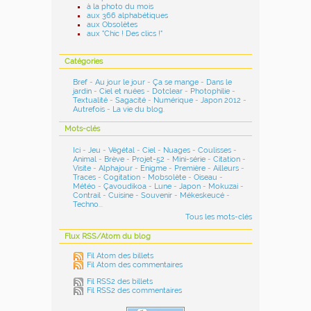
à la photo du mois
aux 366 alphabétiques
aux Obsolètes
aux "Chic ! Des clics !"
Catégories
Bref
-
Au jour le jour
-
Ça se mange
-
Dans le
jardin
-
Ciel et nuées
-
Dotclear
-
Photophilie
-
Textualité
-
Sagacité
-
Numérique
-
Japon 2012
-
Autrefois
-
La vie du blog
.
Mots-clés
Ici
-
Jeu
-
Végétal
-
Ciel
-
Nuages
-
Coulisses
-
Animal
-
Brève
-
Projet-52
-
Mini-série
-
Citation
-
Visite
-
Alphajour
-
Enigme
-
Première
-
Ailleurs
-
Traces
-
Cogitation
-
Mobsolète
-
Oiseau
-
Météo
-
Çavoudikoa
-
Lune
-
Japon
-
Mokuzai
-
Contrail
-
Cuisine
-
Souvenir
-
Mékeskeucé
-
Techno
...
Tous les mots-clés
Flux RSS/Atom du blog
Fil Atom des billets
Fil Atom des commentaires
Fil RSS2 des billets
Fil RSS2 des commentaires