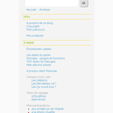
Accueil
-
Archives
Infos
A propos de ce blog
Copyright
Mon parcours
Me contacter
A retenir
Émoticônes valides
Les dates du jardin
Dotclear : plugins et fonctions
TNT Nuits-St-Georges
Mes albums-photo
A propos de(s) Mokuzai
Certains mots-clés
Les citations
Les Mé késkeu cé ?
Les Ça voudi koa ?
Mires de réglage
570x380px
plein écran
Mes participations...
aux projets 52 de Virginie
à la photo muette