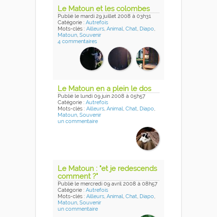
Le Matoun et les colombes
Publié
le mardi 29 juillet 2008
à 03h31
Catégorie :
Autrefois
Mots-clés :
Ailleurs
,
Animal
,
Chat
,
Diapo
,
Matoun
,
Souvenir
4 commentaires
Le Matoun en a plein le dos
Publié
le lundi 09 juin 2008
à 05h57
Catégorie :
Autrefois
Mots-clés :
Ailleurs
,
Animal
,
Chat
,
Diapo
,
Matoun
,
Souvenir
un commentaire
Le Matoun : "et je redescends
comment ?"
Publié
le mercredi 09 avril 2008
à 08h57
Catégorie :
Autrefois
Mots-clés :
Ailleurs
,
Animal
,
Chat
,
Diapo
,
Matoun
,
Souvenir
un commentaire