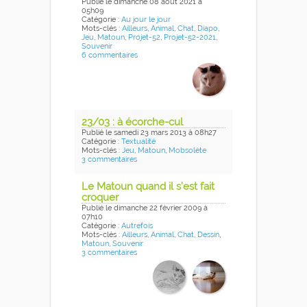
Publié
le dimanche 08 août 2021
à
05h09
Catégorie :
Au jour le jour
Mots-clés :
Ailleurs
,
Animal
,
Chat
,
Diapo
,
Jeu
,
Matoun
,
Projet-52
,
Projet-52-2021
,
Souvenir
6 commentaires
23/03 : à écorche-cul
Publié
le samedi 23 mars 2013
à 08h27
Catégorie :
Textualité
Mots-clés :
Jeu
,
Matoun
,
Mobsolète
3 commentaires
Le Matoun quand il s'est fait
croquer
Publié
le dimanche 22 février 2009
à
07h10
Catégorie :
Autrefois
Mots-clés :
Ailleurs
,
Animal
,
Chat
,
Dessin
,
Matoun
,
Souvenir
3 commentaires