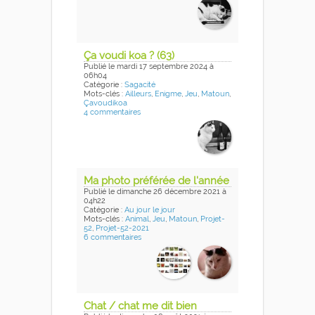
Ça voudi koa ? (63)
Publié
le mardi 17 septembre 2024
à
06h04
Catégorie :
Sagacité
Mots-clés :
Ailleurs
,
Enigme
,
Jeu
,
Matoun
,
Çavoudikoa
4 commentaires
Ma photo préférée de l'année
Publié
le dimanche 26 décembre 2021
à
04h22
Catégorie :
Au jour le jour
Mots-clés :
Animal
,
Jeu
,
Matoun
,
Projet-
52
,
Projet-52-2021
6 commentaires
Chat / chat me dit bien