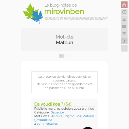
Le blog-notes de
mirovinben
Bienheureux les fêlés car ils laissent passer la lumière...
Mot-clé
Matoun
1
2
La présence de vignettes permet, en
cliquant dessus,
de voir les photos correspondantes et
de passer de l'une à l'autre.
Ça voudi koa ? (64)
Publié
le mardi 01 octobre 2024
à 05h00
Catégorie :
Sagacité
Mots-clés :
Ailleurs
,
Enigme
,
Jeu
,
Matoun
,
Çavoudikoa
4 commentaires