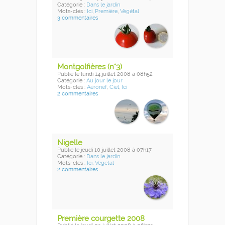
Catégorie :
Dans le jardin
Mots-clés :
Ici
,
Première
,
Végétal
3 commentaires
Montgolfières (n°3)
Publié
le lundi 14 juillet 2008
à 08h52
Catégorie :
Au jour le jour
Mots-clés :
Aéronef
,
Ciel
,
Ici
2 commentaires
Nigelle
Publié
le jeudi 10 juillet 2008
à 07h17
Catégorie :
Dans le jardin
Mots-clés :
Ici
,
Végétal
2 commentaires
Première courgette 2008