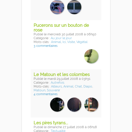
Pucerons sur un bouton de
rose
Publié
le mercredi 30 juillet 2008
à 06h50
Catégorie :
Au jour le jour
Mots-clés :
Animal
,
Ici
,
Visite
,
Végétal
3 commentaires
Le Matoun et les colombes
Publié
le mardi 29 juillet 2008
à 03h31
Catégorie :
Autrefois
Mots-clés :
Ailleurs
,
Animal
,
Chat
,
Diapo
,
Matoun
,
Souvenir
4 commentaires
Les pires tyrans...
Publié
le dimanche 27 juillet 2008
à 06h18
Catégorie :
Textualité