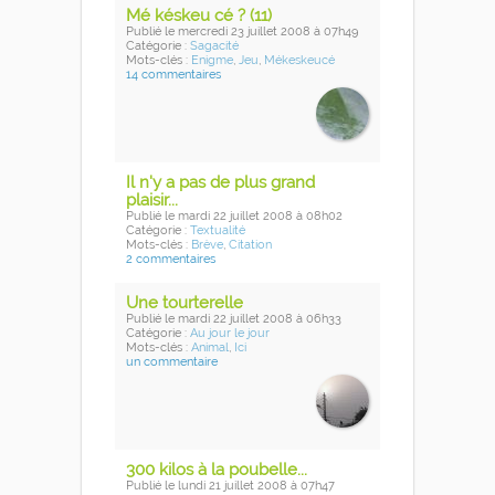
Mé késkeu cé ? (11)
Publié
le mercredi 23 juillet 2008
à 07h49
Catégorie :
Sagacité
Mots-clés :
Enigme
,
Jeu
,
Mékeskeucé
14 commentaires
Il n'y a pas de plus grand
plaisir...
Publié
le mardi 22 juillet 2008
à 08h02
Catégorie :
Textualité
Mots-clés :
Brève
,
Citation
2 commentaires
Une tourterelle
Publié
le mardi 22 juillet 2008
à 06h33
Catégorie :
Au jour le jour
Mots-clés :
Animal
,
Ici
un commentaire
300 kilos à la poubelle...
Publié
le lundi 21 juillet 2008
à 07h47