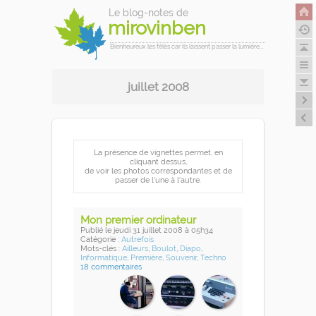
Le blog-notes de
mirovinben
Bienheureux les fêlés car ils laissent passer la lumière...
juillet 2008
La présence de vignettes permet, en
cliquant dessus,
de voir les photos correspondantes et de
passer de l'une à l'autre.
Mon premier ordinateur
Publié
le jeudi 31 juillet 2008
à 05h34
Catégorie :
Autrefois
Mots-clés :
Ailleurs
,
Boulot
,
Diapo
,
Informatique
,
Première
,
Souvenir
,
Techno
18 commentaires