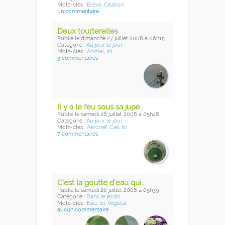
Mots-clés :
Brève
,
Citation
un commentaire
Deux tourterelles
Publié
le dimanche 27 juillet 2008
à 06h15
Catégorie :
Au jour le jour
Mots-clés :
Animal
,
Ici
3 commentaires
Il y a le feu sous sa jupe
Publié
le samedi 26 juillet 2008
à 05h48
Catégorie :
Au jour le jour
Mots-clés :
Aéronef
,
Ciel
,
Ici
7 commentaires
C'est la goutte d'eau qui...
Publié
le samedi 26 juillet 2008
à 05h39
Catégorie :
Dans le jardin
Mots-clés :
Eau
,
Ici
,
Végétal
aucun commentaire