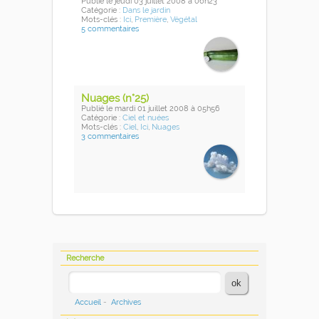
Publié
le jeudi 03 juillet 2008
à 06h23
Catégorie :
Dans le jardin
Mots-clés :
Ici
,
Première
,
Végétal
5 commentaires
Nuages (n°25)
Publié
le mardi 01 juillet 2008
à 05h56
Catégorie :
Ciel et nuées
Mots-clés :
Ciel
,
Ici
,
Nuages
3 commentaires
Recherche
Accueil
-
Archives