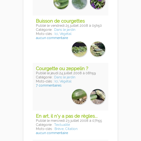
Buisson de courgettes
Publié
le vendredi 25 juillet 2008
à 05h50
Catégorie :
Dans le jardin
Mots-clés :
Ici
,
Végétal
aucun commentaire
Courgette ou zeppelin ?
Publié
le jeudi 24 juillet 2008
à 08h59
Catégorie :
Dans le jardin
Mots-clés :
Ici
,
Végétal
7 commentaires
En art, il n'y a pas de règles...
Publié
le mercredi 23 juillet 2008
à 07h55
Catégorie :
Textualité
Mots-clés :
Brève
,
Citation
aucun commentaire