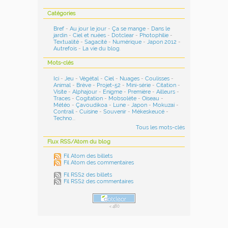
Catégories
Bref
-
Au jour le jour
-
Ça se mange
-
Dans le
jardin
-
Ciel et nuées
-
Dotclear
-
Photophilie
-
Textualité
-
Sagacité
-
Numérique
-
Japon 2012
-
Autrefois
-
La vie du blog
.
Mots-clés
Ici
-
Jeu
-
Végétal
-
Ciel
-
Nuages
-
Coulisses
-
Animal
-
Brève
-
Projet-52
-
Mini-série
-
Citation
-
Visite
-
Alphajour
-
Enigme
-
Première
-
Ailleurs
-
Traces
-
Cogitation
-
Mobsolète
-
Oiseau
-
Météo
-
Çavoudikoa
-
Lune
-
Japon
-
Mokuzai
-
Contrail
-
Cuisine
-
Souvenir
-
Mékeskeucé
-
Techno
...
Tous les mots-clés
Flux RSS/Atom du blog
Fil Atom des billets
Fil Atom des commentaires
Fil RSS2 des billets
Fil RSS2 des commentaires