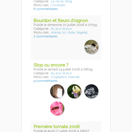
Catégorie :
La vie du blog
Mots-clés :
Coulisses
6 commentaires
Bourdon et fleurs d'oignon
Publié
le dimanche 20 juillet 2008
à 07h39
Catégorie :
Au jour le jour
Mots-clés :
Animal
,
Ici
,
Visite
,
Végétal
2 commentaires
Stop ou encore ?
Publié
le samedi 19 juillet 2008
à 08h35
Catégorie :
Au jour le jour
Mots-clés :
Cogitation
,
Internet
9 commentaires
Première tomate 2008
Publié
le jeudi 17 juillet 2008
à 08h27