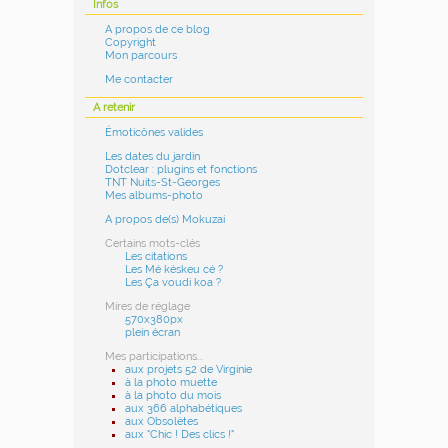
Infos
A propos de ce blog
Copyright
Mon parcours
Me contacter
A retenir
Émoticônes valides
Les dates du jardin
Dotclear : plugins et fonctions
TNT Nuits-St-Georges
Mes albums-photo
A propos de(s) Mokuzai
Certains mots-clés
Les citations
Les Mé késkeu cé ?
Les Ça voudi koa ?
Mires de réglage
570x380px
plein écran
Mes participations...
aux projets 52 de Virginie
à la photo muette
à la photo du mois
aux 366 alphabétiques
aux Obsolètes
aux "Chic ! Des clics !"