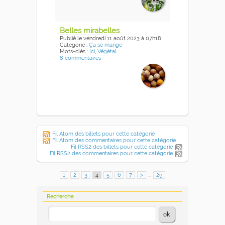
Belles mirabelles
Publié
le vendredi 11 août 2023
à 07h18
Catégorie :
Ça se mange
Mots-clés :
Ici
,
Végétal
8 commentaires
Fil Atom des billets pour cette catégorie
Fil Atom des commentaires pour cette catégorie
Fil RSS2 des billets pour cette catégorie
Fil RSS2 des commentaires pour cette catégorie
1
2
3
4
5
6
7
>
...
29
Recherche