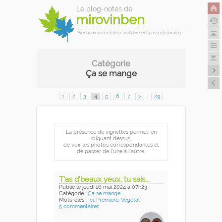
Le blog-notes de
mirovinben
Bienheureux les fêlés car ils laissent passer la lumière...
Catégorie
Ça se mange
1
2
3
4
5
6
7
>
...
29
La présence de vignettes permet, en
cliquant dessus,
de voir les photos correspondantes et
de passer de l'une à l'autre.
T'as d'beaux yeux, tu sais...
Publié
le jeudi 16 mai 2024
à 07h23
Catégorie :
Ça se mange
Mots-clés :
Ici
,
Première
,
Végétal
5 commentaires