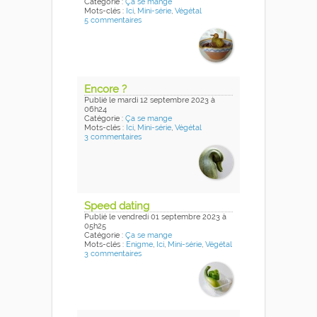
Catégorie :
Ça se mange
Mots-clés :
Ici
,
Mini-série
,
Végétal
5 commentaires
Encore ?
Publié
le mardi 12 septembre 2023
à
06h24
Catégorie :
Ça se mange
Mots-clés :
Ici
,
Mini-série
,
Végétal
3 commentaires
Speed dating
Publié
le vendredi 01 septembre 2023
à
05h25
Catégorie :
Ça se mange
Mots-clés :
Enigme
,
Ici
,
Mini-série
,
Végétal
3 commentaires