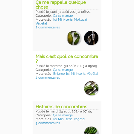
Ça me rappelle quelque
chose
Publié
le jeudi 31 août 2023
à 06h22
Catégorie :
Ça se mange
Mots-clés :
Ici
,
Mini-série
,
Mokuzai
,
Végétal
2 commentaires
Mais c'est quoi, ce concombre
?
Publié
le mercredi 30 août 2023
à 05h19
Catégorie :
Ça se mange
Mots-clés :
Enigme
,
Ici
,
Mini-série
,
Végétal
2 commentaires
Histoires de concombres
Publié
le mardi 29 août 2023
à 07h15
Catégorie :
Ça se mange
Mots-clés :
Ici
,
Mini-série
,
Végétal
5 commentaires