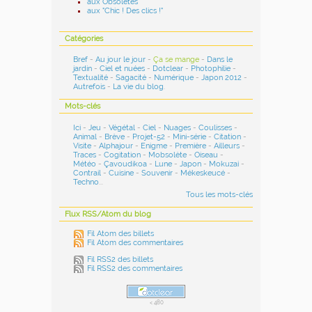
aux Obsolètes
aux "Chic ! Des clics !"
Catégories
Bref
-
Au jour le jour
-
Ça se mange
-
Dans le
jardin
-
Ciel et nuées
-
Dotclear
-
Photophilie
-
Textualité
-
Sagacité
-
Numérique
-
Japon 2012
-
Autrefois
-
La vie du blog
.
Mots-clés
Ici
-
Jeu
-
Végétal
-
Ciel
-
Nuages
-
Coulisses
-
Animal
-
Brève
-
Projet-52
-
Mini-série
-
Citation
-
Visite
-
Alphajour
-
Enigme
-
Première
-
Ailleurs
-
Traces
-
Cogitation
-
Mobsolète
-
Oiseau
-
Météo
-
Çavoudikoa
-
Lune
-
Japon
-
Mokuzai
-
Contrail
-
Cuisine
-
Souvenir
-
Mékeskeucé
-
Techno
...
Tous les mots-clés
Flux RSS/Atom du blog
Fil Atom des billets
Fil Atom des commentaires
Fil RSS2 des billets
Fil RSS2 des commentaires