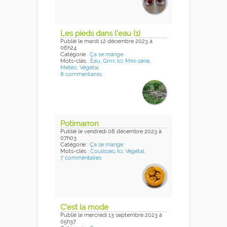
Les pieds dans l'eau (1)
Publié
le mardi 12 décembre 2023
à
06h24
Catégorie :
Ça se mange
Mots-clés :
Eau
,
Grrrr
,
Ici
,
Mini-série
,
Météo
,
Végétal
8 commentaires
Potimarron
Publié
le vendredi 08 décembre 2023
à
07h03
Catégorie :
Ça se mange
Mots-clés :
Coulisses
,
Ici
,
Végétal
7 commentaires
C'est la mode
Publié
le mercredi 13 septembre 2023
à
05h37