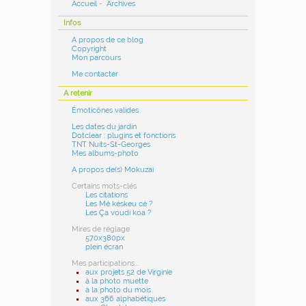
Accueil
-
Archives
Infos
A propos de ce blog
Copyright
Mon parcours
Me contacter
A retenir
Émoticônes valides
Les dates du jardin
Dotclear : plugins et fonctions
TNT Nuits-St-Georges
Mes albums-photo
A propos de(s) Mokuzai
Certains mots-clés
Les citations
Les Mé késkeu cé ?
Les Ça voudi koa ?
Mires de réglage
570x380px
plein écran
Mes participations...
aux projets 52 de Virginie
à la photo muette
à la photo du mois
aux 366 alphabétiques