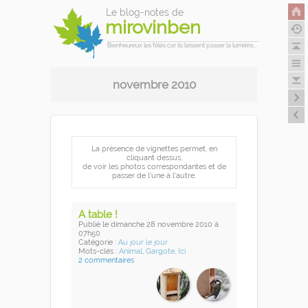
Le blog-notes de
mirovinben
Bienheureux les fêlés car ils laissent passer la lumière...
novembre 2010
La présence de vignettes permet, en
cliquant dessus,
de voir les photos correspondantes et de
passer de l'une à l'autre.
A table !
Publié
le dimanche 28 novembre 2010
à
07h50
Catégorie :
Au jour le jour
Mots-clés :
Animal
,
Gargote
,
Ici
2 commentaires