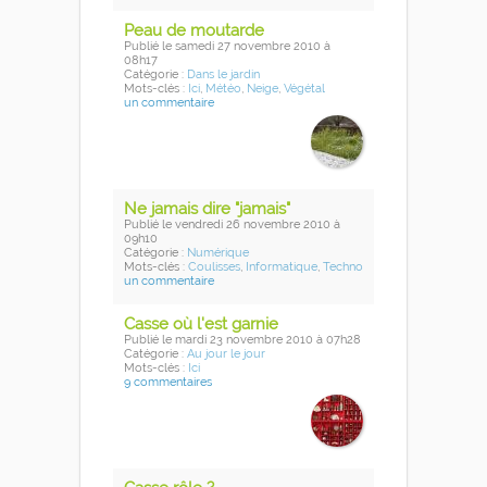
Peau de moutarde
Publié
le samedi 27 novembre 2010
à
08h17
Catégorie :
Dans le jardin
Mots-clés :
Ici
,
Météo
,
Neige
,
Végétal
un commentaire
Ne jamais dire "jamais"
Publié
le vendredi 26 novembre 2010
à
09h10
Catégorie :
Numérique
Mots-clés :
Coulisses
,
Informatique
,
Techno
un commentaire
Casse où l'est garnie
Publié
le mardi 23 novembre 2010
à 07h28
Catégorie :
Au jour le jour
Mots-clés :
Ici
9 commentaires