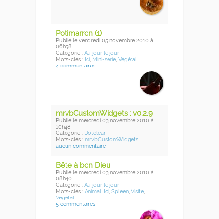
Potimarron (1)
Publié
le vendredi 05 novembre 2010
à
06h58
Catégorie :
Au jour le jour
Mots-clés :
Ici
,
Mini-série
,
Végétal
4 commentaires
mrvbCustomWidgets : v0.2.9
Publié
le mercredi 03 novembre 2010
à
10h48
Catégorie :
Dotclear
Mots-clés :
mrvbCustomWidgets
aucun commentaire
Bête à bon Dieu
Publié
le mercredi 03 novembre 2010
à
08h40
Catégorie :
Au jour le jour
Mots-clés :
Animal
,
Ici
,
Spleen
,
Visite
,
Végétal
5 commentaires