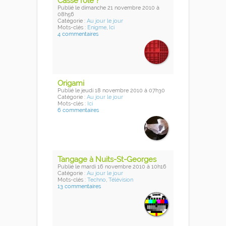
Casse rôle ?
Publié
le dimanche 21 novembre 2010
à
08h56
Catégorie :
Au jour le jour
Mots-clés :
Enigme
,
Ici
4 commentaires
Origami
Publié
le jeudi 18 novembre 2010
à 07h30
Catégorie :
Au jour le jour
Mots-clés :
Ici
6 commentaires
Tangage à Nuits-St-Georges
Publié
le mardi 16 novembre 2010
à 10h16
Catégorie :
Au jour le jour
Mots-clés :
Techno
,
Télévision
13 commentaires