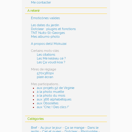
Me contacter
A retenir
Émoticônes valides
Les dates du jardin
Dotclear : plugins et fonctions
TNT Nuits-St-Georges
Mes albums-photo
A propos de(s) Mokuzai
Certains mots-clés
Les citations
Les Mé késkeu cé ?
Les Ça voudi koa ?
Mires de réglage
570x380px
plein écran
Mes participations...
aux projets 52 de Virginie
à la photo muette
à la photo du mois
aux 366 alphabétiques
aux Obsolètes
aux "Chic ! Des clics !"
Catégories
Bref
-
Au jour le jour
-
Ça se mange
-
Dans le
jardin
-
Ciel et nuées
-
Dotclear
-
Photophilie
-