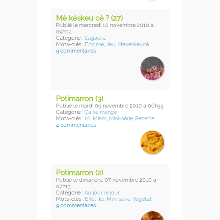
Mé késkeu cé ? (27)
Publié
le mercredi 10 novembre 2010
à
09h04
Catégorie :
Sagacité
Mots-clés :
Enigme
,
Jeu
,
Mékeskeucé
9 commentaires
Potimarron (3)
Publié
le mardi 09 novembre 2010
à 06h33
Catégorie :
Ça se mange
Mots-clés :
Ici
,
Miam
,
Mini-série
,
Recette
4 commentaires
Potimarron (2)
Publié
le dimanche 07 novembre 2010
à
07h13
Catégorie :
Au jour le jour
Mots-clés :
Effet
,
Ici
,
Mini-série
,
Végétal
9 commentaires