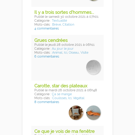
Il y a trois sortes d’hommes...
Publié
le samedi 30 octobre 2021
à 07h01
Catégorie :
Textualité
Mots-clés :
Brève
,
Citation
4 commentaires
Grues cendrées
Publié
le jeudi 28 octobre 2021
à 06h11
Catégorie :
Au jour le jour
Mots-clés :
Animal
,
Ici
,
Oiseau
,
Visite
6 commentaires
Carotte, star des plateaux
Publié
le mardi 26 octobre 2021
à 06h48
Catégorie :
Ça se mange
Mots-clés :
Coulisses
,
Ici
,
Végétal
8 commentaires
Ce que je vois de ma fenêtre