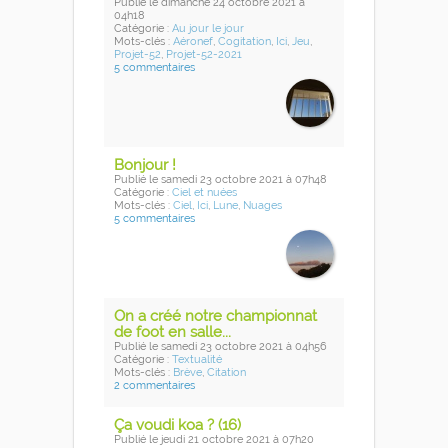
Publié
le dimanche 24 octobre 2021
à
04h18
Catégorie :
Au jour le jour
Mots-clés :
Aéronef
,
Cogitation
,
Ici
,
Jeu
,
Projet-52
,
Projet-52-2021
5 commentaires
Bonjour !
Publié
le samedi 23 octobre 2021
à 07h48
Catégorie :
Ciel et nuées
Mots-clés :
Ciel
,
Ici
,
Lune
,
Nuages
5 commentaires
On a créé notre championnat
de foot en salle...
Publié
le samedi 23 octobre 2021
à 04h56
Catégorie :
Textualité
Mots-clés :
Brève
,
Citation
2 commentaires
Ça voudi koa ? (16)
Publié
le jeudi 21 octobre 2021
à 07h20