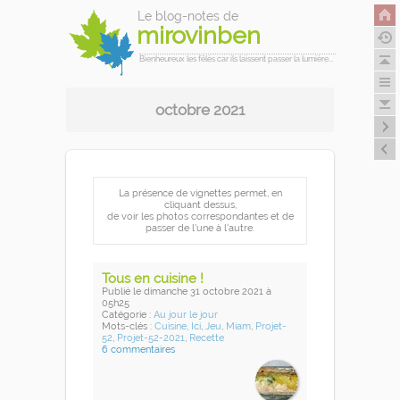
Le blog-notes de
mirovinben
Bienheureux les fêlés car ils laissent passer la lumière...
octobre 2021
La présence de vignettes permet, en
cliquant dessus,
de voir les photos correspondantes et de
passer de l'une à l'autre.
Tous en cuisine !
Publié
le dimanche 31 octobre 2021
à
05h25
Catégorie :
Au jour le jour
Mots-clés :
Cuisine
,
Ici
,
Jeu
,
Miam
,
Projet-
52
,
Projet-52-2021
,
Recette
6 commentaires