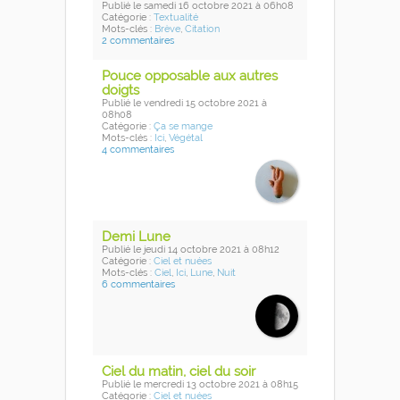
Publié
le samedi 16 octobre 2021
à 06h08
Catégorie :
Textualité
Mots-clés :
Brève
,
Citation
2 commentaires
Pouce opposable aux autres
doigts
Publié
le vendredi 15 octobre 2021
à
08h08
Catégorie :
Ça se mange
Mots-clés :
Ici
,
Végétal
4 commentaires
Demi Lune
Publié
le jeudi 14 octobre 2021
à 08h12
Catégorie :
Ciel et nuées
Mots-clés :
Ciel
,
Ici
,
Lune
,
Nuit
6 commentaires
Ciel du matin, ciel du soir
Publié
le mercredi 13 octobre 2021
à 08h15
Catégorie :
Ciel et nuées