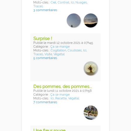
Mots-clés :
Ciel
,
Contrail
,
Ici
,
Nuages
,
Traces
3 commentaires
Surprise !
Publié
le mardi 12 octobre 2021
à 07h45
Catégorie :
Ça se mange
Mots-clés :
Cogitation
,
Coulisses
,
Ici
,
Traces
,
Visite
,
Végétal
5 commentaires
Des pommes, des pommes...
Publié
le lundi 11 octobre 2021
à 07h56
Catégorie :
Ça se mange
Mots-clés :
Ici
,
Recette
,
Végétal
7 commentaires
Une fleur rouge