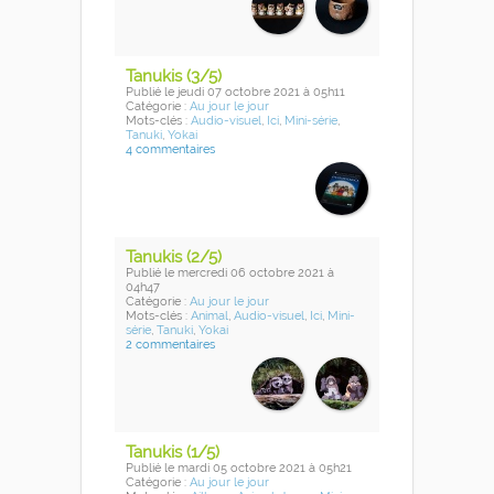
Tanukis (3/5)
Publié
le jeudi 07 octobre 2021
à 05h11
Catégorie :
Au jour le jour
Mots-clés :
Audio-visuel
,
Ici
,
Mini-série
,
Tanuki
,
Yokai
4 commentaires
Tanukis (2/5)
Publié
le mercredi 06 octobre 2021
à
04h47
Catégorie :
Au jour le jour
Mots-clés :
Animal
,
Audio-visuel
,
Ici
,
Mini-
série
,
Tanuki
,
Yokai
2 commentaires
Tanukis (1/5)
Publié
le mardi 05 octobre 2021
à 05h21
Catégorie :
Au jour le jour