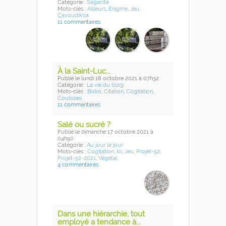
Catégorie :
Sagacité
Mots-clés :
Ailleurs
,
Enigme
,
Jeu
,
Çavoudikoa
11 commentaires
À la Saint-Luc...
Publié
le lundi 18 octobre 2021
à 07h32
Catégorie :
La vie du blog
Mots-clés :
Bobo
,
Citation
,
Cogitation
,
Coulisses
11 commentaires
Salé ou sucré ?
Publié
le dimanche 17 octobre 2021
à
04h50
Catégorie :
Au jour le jour
Mots-clés :
Cogitation
,
Ici
,
Jeu
,
Projet-52
,
Projet-52-2021
,
Végétal
4 commentaires
Dans une hiérarchie, tout
employé a tendance à...