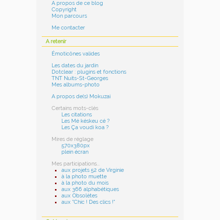
A propos de ce blog
Copyright
Mon parcours
Me contacter
A retenir
Émoticônes valides
Les dates du jardin
Dotclear : plugins et fonctions
TNT Nuits-St-Georges
Mes albums-photo
A propos de(s) Mokuzai
Certains mots-clés
Les citations
Les Mé késkeu cé ?
Les Ça voudi koa ?
Mires de réglage
570x380px
plein écran
Mes participations...
aux projets 52 de Virginie
à la photo muette
à la photo du mois
aux 366 alphabétiques
aux Obsolètes
aux "Chic ! Des clics !"