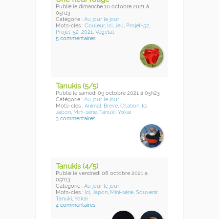
Publié
le dimanche 10 octobre 2021
à
05h13
Catégorie :
Au jour le jour
Mots-clés :
Couleur
,
Ici
,
Jeu
,
Projet-52
,
Projet-52-2021
,
Végétal
5 commentaires
Tanukis (5/5)
Publié
le samedi 09 octobre 2021
à 05h23
Catégorie :
Au jour le jour
Mots-clés :
Animal
,
Brève
,
Citation
,
Ici
,
Japon
,
Mini-série
,
Tanuki
,
Yokai
3 commentaires
Tanukis (4/5)
Publié
le vendredi 08 octobre 2021
à
05h13
Catégorie :
Au jour le jour
Mots-clés :
Ici
,
Japon
,
Mini-série
,
Souvenir
,
Tanuki
,
Yokai
4 commentaires