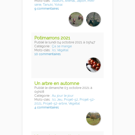
Mots-clés :
Ailleurs
,
Animal
,
Japon
,
Mini-
série
,
Tanuki
,
Yokai
9 commentaires
Potimarrons 2021
Publié
le lundi 04 octobre 2021
à 05h47
Catégorie :
Ça se mange
Mots-clés :
Ici
,
Végétal
10 commentaires
Un arbre en automne
Publié
le dimanche 03 octobre 2021
à
05h08
Catégorie :
Au jour le jour
Mots-clés :
Ici
,
Jeu
,
Projet-52
,
Projet-52-
2021
,
Projet-52-arbre
,
Végétal
4 commentaires